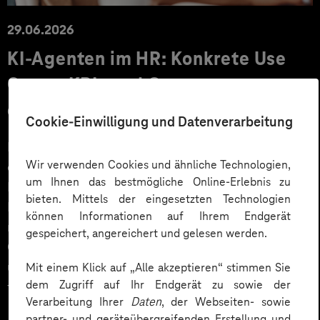
29.06.2026
KI‑Agenten im HR: Konkrete Use
Cases, KPIs und Governance
entlang der Employee Journey
Cookie-Einwilligung und Datenverarbeitung
KI‑Agenten im HR sind mehr als Chatbots: Sie
Wir verwenden Cookies und ähnliche Technologien,
orchestrieren Prozesse entlang der gesamten
um Ihnen das bestmögliche Online-Erlebnis zu
Employee Journey und schaffen messbaren Business
bieten. Mittels der eingesetzten Technologien
Impact. Der Beitrag zeigt konkrete Use Cases,
können Informationen auf Ihrem Endgerät
relevante KPIs für den Mittelstand sowie
gespeichert, angereichert und gelesen werden.
Governance‑Leitplanken zu EU AI Act und DSGVO –
und liefert ein praxisnahes Priorisierungsframework
Mit einem Klick auf „Alle akzeptieren“ stimmen Sie
dem Zugriff auf Ihr Endgerät zu sowie der
für HR‑Entscheider*innen.
Verarbeitung Ihrer
Daten
, der Webseiten- sowie
partner- und geräteübergreifenden Erstellung und