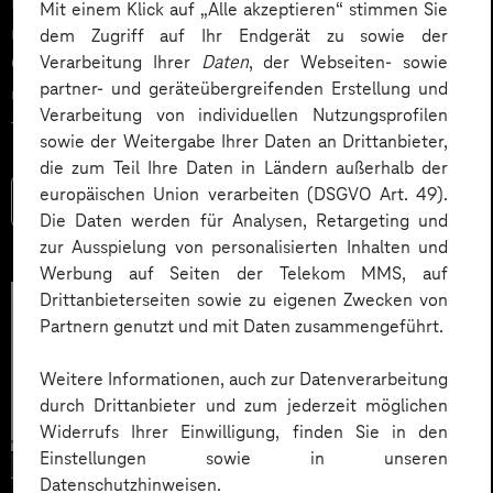
Impact. Der Beitrag zeigt konkrete Use Cases,
Mit einem Klick auf „Alle akzeptieren“ stimmen Sie
relevante KPIs für den Mittelstand sowie
dem Zugriff auf Ihr Endgerät zu sowie der
Governance‑Leitplanken zu EU AI Act und DSGVO –
Verarbeitung Ihrer
Daten
, der Webseiten- sowie
partner- und geräteübergreifenden Erstellung und
und liefert ein praxisnahes Priorisierungsframework
Verarbeitung von individuellen Nutzungsprofilen
für HR‑Entscheider*innen.
sowie der Weitergabe Ihrer Daten an Drittanbieter,
die zum Teil Ihre Daten in Ländern außerhalb der
europäischen Union verarbeiten (DSGVO Art. 49).
Mehr lesen
Die Daten werden für Analysen, Retargeting und
zur Ausspielung von personalisierten Inhalten und
Werbung auf Seiten der Telekom MMS, auf
Drittanbieterseiten sowie zu eigenen Zwecken von
Partnern genutzt und mit Daten zusammengeführt.
Weitere Informationen, auch zur Datenverarbeitung
durch Drittanbieter und zum jederzeit möglichen
Widerrufs Ihrer Einwilligung, finden Sie in den
Einstellungen sowie in unseren
Datenschutzhinweisen.