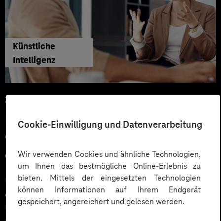
Künstliche
Intelligenz
29.06.2026
KI‑Agenten im HR: Konkrete Use
Cookie-Einwilligung und Datenverarbeitung
Cases, KPIs und Governance
entlang der Employee Journey
Wir verwenden Cookies und ähnliche Technologien,
um Ihnen das bestmögliche Online-Erlebnis zu
bieten. Mittels der eingesetzten Technologien
KI‑Agenten im HR sind mehr als Chatbots: Sie
können Informationen auf Ihrem Endgerät
orchestrieren Prozesse entlang der gesamten
gespeichert, angereichert und gelesen werden.
Employee Journey und schaffen messbaren Business