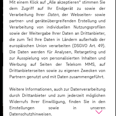
Impact. Der Beitrag zeigt konkrete Use Cases,
Mit einem Klick auf „Alle akzeptieren“ stimmen Sie
relevante KPIs für den Mittelstand sowie
dem Zugriff auf Ihr Endgerät zu sowie der
Governance‑Leitplanken zu EU AI Act und DSGVO –
Verarbeitung Ihrer
Daten
, der Webseiten- sowie
partner- und geräteübergreifenden Erstellung und
und liefert ein praxisnahes Priorisierungsframework
Verarbeitung von individuellen Nutzungsprofilen
für HR‑Entscheider*innen.
sowie der Weitergabe Ihrer Daten an Drittanbieter,
die zum Teil Ihre Daten in Ländern außerhalb der
europäischen Union verarbeiten (DSGVO Art. 49).
Mehr lesen
Die Daten werden für Analysen, Retargeting und
zur Ausspielung von personalisierten Inhalten und
Werbung auf Seiten der Telekom MMS, auf
Drittanbieterseiten sowie zu eigenen Zwecken von
Partnern genutzt und mit Daten zusammengeführt.
Weitere Informationen, auch zur Datenverarbeitung
durch Drittanbieter und zum jederzeit möglichen
Widerrufs Ihrer Einwilligung, finden Sie in den
Einstellungen sowie in unseren
Datenschutzhinweisen.