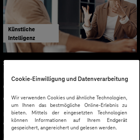
Künstliche
Intelligenz
29.06.2026
KI‑Agenten im HR: Konkrete Use
Cookie-Einwilligung und Datenverarbeitung
Cases, KPIs und Governance
entlang der Employee Journey
Wir verwenden Cookies und ähnliche Technologien,
um Ihnen das bestmögliche Online-Erlebnis zu
bieten. Mittels der eingesetzten Technologien
KI‑Agenten im HR sind mehr als Chatbots: Sie
können Informationen auf Ihrem Endgerät
orchestrieren Prozesse entlang der gesamten
gespeichert, angereichert und gelesen werden.
Employee Journey und schaffen messbaren Business