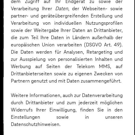
Impact. Der Beitrag zeigt konkrete Use Cases,
dem Zugriff auf Ihr Endgerät zu sowie der
Verarbeitung Ihrer
Daten
, der Webseiten- sowie
relevante KPIs für den Mittelstand sowie
partner- und geräteübergreifenden Erstellung und
Governance‑Leitplanken zu EU AI Act und DSGVO –
Verarbeitung von individuellen Nutzungsprofilen
und liefert ein praxisnahes Priorisierungsframework
sowie der Weitergabe Ihrer Daten an Drittanbieter,
für HR‑Entscheider*innen.
die zum Teil Ihre Daten in Ländern außerhalb der
europäischen Union verarbeiten (DSGVO Art. 49).
Die Daten werden für Analysen, Retargeting und
Mehr lesen
zur Ausspielung von personalisierten Inhalten und
Werbung auf Seiten der Telekom MMS, auf
Drittanbieterseiten sowie zu eigenen Zwecken von
Partnern genutzt und mit Daten zusammengeführt.
Weitere Informationen, auch zur Datenverarbeitung
durch Drittanbieter und zum jederzeit möglichen
Widerrufs Ihrer Einwilligung, finden Sie in den
Einstellungen sowie in unseren
Datenschutzhinweisen.