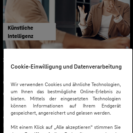
Künstliche
Intelligenz
29.06.2026
Cookie-Einwilligung und Datenverarbeitung
KI‑Agenten im HR: Konkrete Use
Cases, KPIs und Governance
Wir verwenden Cookies und ähnliche Technologien,
um Ihnen das bestmögliche Online-Erlebnis zu
entlang der Employee Journey
bieten. Mittels der eingesetzten Technologien
können Informationen auf Ihrem Endgerät
KI‑Agenten im HR sind mehr als Chatbots: Sie
gespeichert, angereichert und gelesen werden.
orchestrieren Prozesse entlang der gesamten
Employee Journey und schaffen messbaren Business
Mit einem Klick auf „Alle akzeptieren“ stimmen Sie