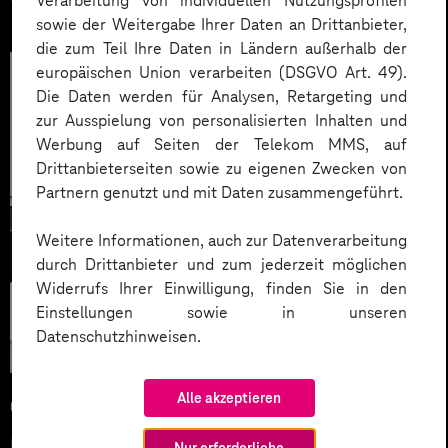
Verarbeitung von individuellen Nutzungsprofilen
sowie der Weitergabe Ihrer Daten an Drittanbieter,
die zum Teil Ihre Daten in Ländern außerhalb der
europäischen Union verarbeiten (DSGVO Art. 49).
Die Daten werden für Analysen, Retargeting und
zur Ausspielung von personalisierten Inhalten und
Werbung auf Seiten der Telekom MMS, auf
Drittanbieterseiten sowie zu eigenen Zwecken von
Partnern genutzt und mit Daten zusammengeführt.
Weitere Informationen, auch zur Datenverarbeitung
durch Drittanbieter und zum jederzeit möglichen
Widerrufs Ihrer Einwilligung, finden Sie in den
Künstliche
Einstellungen sowie in unseren
Intelligenz
Datenschutzhinweisen.
Alle akzeptieren
04.06.2026
Microsoft KI-Agenten: Wie
Nur erforderliche