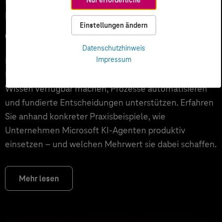
Unternehmen über Copilot hinaus
Einstellungen ändern
echten Mehrwert schaffen
Datenschutzhinweis
Impressum
Microsoft 365 Copilot ist für viele Unternehmen der
Einstieg in KI. Der nächste Schritt sind KI-Agenten, die
Wissen verfügbar machen, Prozesse automatisieren
und fundierte Entscheidungen unterstützen. Erfahren
Sie anhand konkreter Praxisbeispiele, wie
Unternehmen Microsoft KI-Agenten produktiv
einsetzen – und welchen Mehrwert sie dabei schaffen.
Mehr lesen