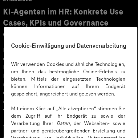
KI‑Agenten im HR: Konkrete Use
Cases, KPIs und Governance
entlang der Employee Journey
Cookie-Einwilligung und Datenverarbeitung
KI‑Agenten im HR sind mehr als Chatbots: Sie
orchestrieren Prozesse entlang der gesamten
Wir verwenden Cookies und ähnliche Technologien,
Employee Journey und schaffen messbaren Business
um Ihnen das bestmögliche Online-Erlebnis zu
Impact. Der Beitrag zeigt konkrete Use Cases,
bieten. Mittels der eingesetzten Technologien
relevante KPIs für den Mittelstand sowie
können Informationen auf Ihrem Endgerät
Governance‑Leitplanken zu EU AI Act und DSGVO –
gespeichert, angereichert und gelesen werden.
und liefert ein praxisnahes Priorisierungsframework
Mit einem Klick auf „Alle akzeptieren“ stimmen Sie
für HR‑Entscheider*innen.
dem Zugriff auf Ihr Endgerät zu sowie der
Verarbeitung Ihrer
Daten
, der Webseiten- sowie
partner- und geräteübergreifenden Erstellung und
Mehr lesen