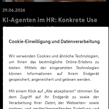
29.06.2026
KI‑Agenten im HR: Konkrete Use
Cases, KPIs und Governance
entlang der Employee Journey
Cookie-Einwilligung und Datenverarbeitung
KI‑Agenten im HR sind mehr als Chatbots: Sie
Wir verwenden Cookies und ähnliche Technologien,
orchestrieren Prozesse entlang der gesamten
um Ihnen das bestmögliche Online-Erlebnis zu
Employee Journey und schaffen messbaren Business
bieten. Mittels der eingesetzten Technologien
Impact. Der Beitrag zeigt konkrete Use Cases,
können Informationen auf Ihrem Endgerät
relevante KPIs für den Mittelstand sowie
gespeichert, angereichert und gelesen werden.
Governance‑Leitplanken zu EU AI Act und DSGVO –
und liefert ein praxisnahes Priorisierungsframework
Mit einem Klick auf „Alle akzeptieren“ stimmen Sie
dem Zugriff auf Ihr Endgerät zu sowie der
für HR‑Entscheider*innen.
Verarbeitung Ihrer
Daten
, der Webseiten- sowie
partner- und geräteübergreifenden Erstellung und