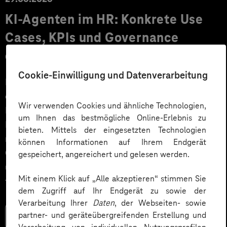
KI‑Agenten im HR: Konkrete Use
Cases, KPIs und Governance
entlang der Employee Journey
Cookie-Einwilligung und Datenverarbeitung
KI‑Agenten im HR sind mehr als Chatbots: Sie
orchestrieren Prozesse entlang der gesamten
Wir verwenden Cookies und ähnliche Technologien,
Employee Journey und schaffen messbaren Business
um Ihnen das bestmögliche Online-Erlebnis zu
Impact. Der Beitrag zeigt konkrete Use Cases,
bieten. Mittels der eingesetzten Technologien
relevante KPIs für den Mittelstand sowie
können Informationen auf Ihrem Endgerät
Governance‑Leitplanken zu EU AI Act und DSGVO –
gespeichert, angereichert und gelesen werden.
und liefert ein praxisnahes Priorisierungsframework
Mit einem Klick auf „Alle akzeptieren“ stimmen Sie
für HR‑Entscheider*innen.
dem Zugriff auf Ihr Endgerät zu sowie der
Verarbeitung Ihrer
Daten
, der Webseiten- sowie
partner- und geräteübergreifenden Erstellung und
Mehr lesen