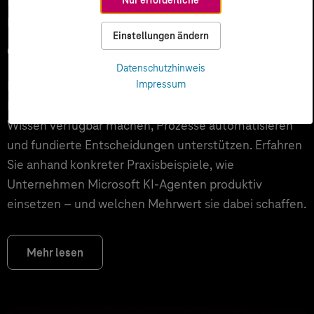
Unternehmen über Copilot hinaus
Einstellungen ändern
echten Mehrwert schaffen
Datenschutzhinweis
Impressum
Microsoft 365 Copilot ist für viele Unternehmen der
Einstieg in KI. Der nächste Schritt sind KI-Agenten, die
Wissen verfügbar machen, Prozesse automatisieren
und fundierte Entscheidungen unterstützen. Erfahren
Sie anhand konkreter Praxisbeispiele, wie
Unternehmen Microsoft KI-Agenten produktiv
einsetzen – und welchen Mehrwert sie dabei schaffen.
Mehr lesen