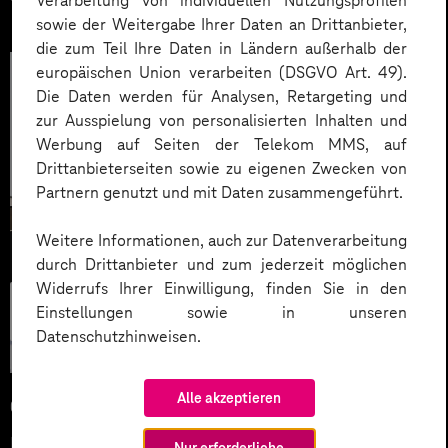
Verarbeitung von individuellen Nutzungsprofilen
sowie der Weitergabe Ihrer Daten an Drittanbieter,
die zum Teil Ihre Daten in Ländern außerhalb der
europäischen Union verarbeiten (DSGVO Art. 49).
Die Daten werden für Analysen, Retargeting und
zur Ausspielung von personalisierten Inhalten und
Werbung auf Seiten der Telekom MMS, auf
Drittanbieterseiten sowie zu eigenen Zwecken von
Partnern genutzt und mit Daten zusammengeführt.
Weitere Informationen, auch zur Datenverarbeitung
durch Drittanbieter und zum jederzeit möglichen
Widerrufs Ihrer Einwilligung, finden Sie in den
Künstliche
Einstellungen sowie in unseren
Intelligenz
Datenschutzhinweisen.
Alle akzeptieren
04.06.2026
Microsoft KI-Agenten: Wie
Nur erforderliche