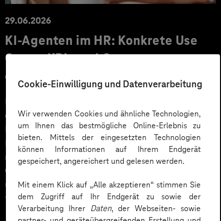
29.06.2026
KI‑Agenten im HR: Konkrete Use
Cases, KPIs und Governance
entlang der Employee Journey
Cookie-Einwilligung und Datenverarbeitung
KI‑Agenten im HR sind mehr als Chatbots: Sie
Wir verwenden Cookies und ähnliche Technologien,
orchestrieren Prozesse entlang der gesamten
um Ihnen das bestmögliche Online-Erlebnis zu
Employee Journey und schaffen messbaren Business
bieten. Mittels der eingesetzten Technologien
Impact. Der Beitrag zeigt konkrete Use Cases,
können Informationen auf Ihrem Endgerät
relevante KPIs für den Mittelstand sowie
gespeichert, angereichert und gelesen werden.
Governance‑Leitplanken zu EU AI Act und DSGVO –
und liefert ein praxisnahes Priorisierungsframework
Mit einem Klick auf „Alle akzeptieren“ stimmen Sie
dem Zugriff auf Ihr Endgerät zu sowie der
für HR‑Entscheider*innen.
Verarbeitung Ihrer
Daten
, der Webseiten- sowie
partner- und geräteübergreifenden Erstellung und