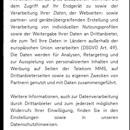
Aufmerksamkeit gezielt nutzen, um Mitarbeitende
dem Zugriff auf Ihr Endgerät zu sowie der
Verarbeitung Ihrer
Daten
, der Webseiten- sowie
über ein WM Tippspiel im Intranet oder in der
partner- und geräteübergreifenden Erstellung und
Mitarbeitenden-App spielerisch miteinander zu
Verarbeitung von individuellen Nutzungsprofilen
vernetzen und den Teamspirit zu stärken.
sowie der Weitergabe Ihrer Daten an Drittanbieter,
die zum Teil Ihre Daten in Ländern außerhalb der
europäischen Union verarbeiten (DSGVO Art. 49).
Mehr lesen
Die Daten werden für Analysen, Retargeting und
zur Ausspielung von personalisierten Inhalten und
Werbung auf Seiten der Telekom MMS, auf
Drittanbieterseiten sowie zu eigenen Zwecken von
Partnern genutzt und mit Daten zusammengeführt.
Weitere Informationen, auch zur Datenverarbeitung
durch Drittanbieter und zum jederzeit möglichen
Widerrufs Ihrer Einwilligung, finden Sie in den
Einstellungen sowie in unseren
Datenschutzhinweisen.