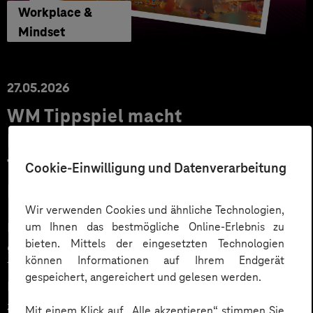
Workplace &
Mindset
27.05.2026
WM Tippspiel macht
Mitarbeitende zu Fans: Mehr
Teamspirit und Engagement im
Cookie-Einwilligung und Datenverarbeitung
Intranet
Wir verwenden Cookies und ähnliche Technologien,
um Ihnen das bestmögliche Online-Erlebnis zu
Die Fußball-Weltmeisterschaft 2026 wird eines der
bieten. Mittels der eingesetzten Technologien
größten Sportereignisse der Welt. Erstmals findet das
können Informationen auf Ihrem Endgerät
Turnier in drei Gastgeberländern – USA, Kanada und
gespeichert, angereichert und gelesen werden.
Mexiko – statt und bringt Menschen weltweit
zusammen. Unternehmen können diese
Mit einem Klick auf „Alle akzeptieren“ stimmen Sie