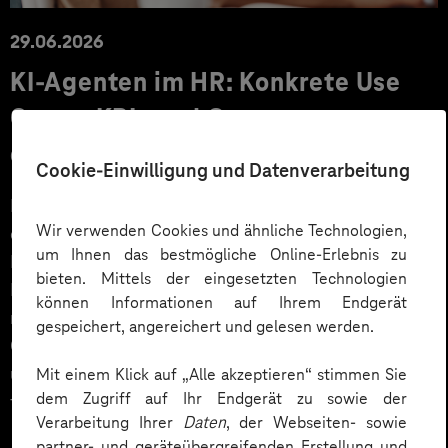
29.06.2026
KI‑Agenten im HR: Konkrete Use
Cases, KPIs und Governance
entlang der Employee Journey
Cookie-Einwilligung und Datenverarbeitung
KI‑Agenten im HR sind mehr als Chatbots: Sie
Wir verwenden Cookies und ähnliche Technologien,
orchestrieren Prozesse entlang der gesamten
um Ihnen das bestmögliche Online-Erlebnis zu
Employee Journey und schaffen messbaren Business
bieten. Mittels der eingesetzten Technologien
Impact. Der Beitrag zeigt konkrete Use Cases,
können Informationen auf Ihrem Endgerät
relevante KPIs für den Mittelstand sowie
gespeichert, angereichert und gelesen werden.
Governance‑Leitplanken zu EU AI Act und DSGVO –
und liefert ein praxisnahes Priorisierungsframework
Mit einem Klick auf „Alle akzeptieren“ stimmen Sie
dem Zugriff auf Ihr Endgerät zu sowie der
für HR‑Entscheider*innen.
Verarbeitung Ihrer
Daten
, der Webseiten- sowie
partner- und geräteübergreifenden Erstellung und