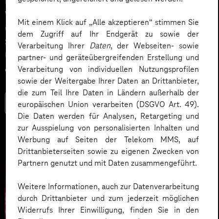
Einstieg in KI. Der nächste Schritt sind KI-Agenten, die
Wissen verfügbar machen, Prozesse automatisieren
Mit einem Klick auf „Alle akzeptieren“ stimmen Sie
und fundierte Entscheidungen unterstützen. Erfahren
dem Zugriff auf Ihr Endgerät zu sowie der
Sie anhand konkreter Praxisbeispiele, wie
Verarbeitung Ihrer
Daten
, der Webseiten- sowie
Unternehmen Microsoft KI-Agenten produktiv
partner- und geräteübergreifenden Erstellung und
einsetzen – und welchen Mehrwert sie dabei schaffen.
Verarbeitung von individuellen Nutzungsprofilen
sowie der Weitergabe Ihrer Daten an Drittanbieter,
die zum Teil Ihre Daten in Ländern außerhalb der
Mehr lesen
europäischen Union verarbeiten (DSGVO Art. 49).
Die Daten werden für Analysen, Retargeting und
zur Ausspielung von personalisierten Inhalten und
Werbung auf Seiten der Telekom MMS, auf
Drittanbieterseiten sowie zu eigenen Zwecken von
Partnern genutzt und mit Daten zusammengeführt.
Weitere Informationen, auch zur Datenverarbeitung
durch Drittanbieter und zum jederzeit möglichen
Widerrufs Ihrer Einwilligung, finden Sie in den