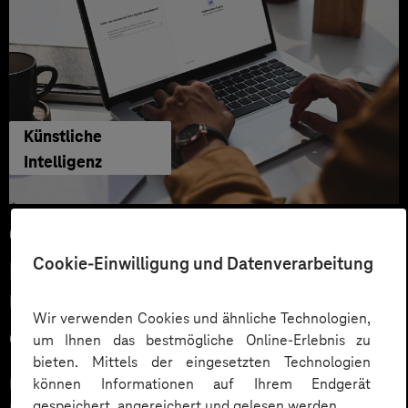
Künstliche
Intelligenz
04.06.2026
Cookie-Einwilligung und Datenverarbeitung
Microsoft KI-Agenten: Wie
Unternehmen über Copilot hinaus
Wir verwenden Cookies und ähnliche Technologien,
echten Mehrwert schaffen
um Ihnen das bestmögliche Online-Erlebnis zu
bieten. Mittels der eingesetzten Technologien
Microsoft 365 Copilot ist für viele Unternehmen der
können Informationen auf Ihrem Endgerät
gespeichert, angereichert und gelesen werden.