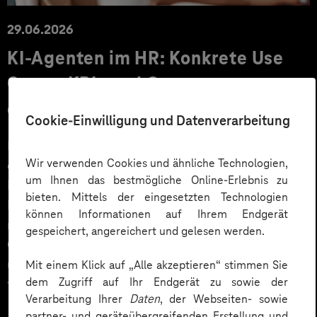
29.06.2026
KI‑Agenten im HR: Konkrete Use
Cases, KPIs und Governance
entlang der Employee Journey
Cookie-Einwilligung und Datenverarbeitung
KI‑Agenten im HR sind mehr als Chatbots: Sie
Wir verwenden Cookies und ähnliche Technologien,
orchestrieren Prozesse entlang der gesamten
um Ihnen das bestmögliche Online-Erlebnis zu
Employee Journey und schaffen messbaren Business
bieten. Mittels der eingesetzten Technologien
Impact. Der Beitrag zeigt konkrete Use Cases,
können Informationen auf Ihrem Endgerät
relevante KPIs für den Mittelstand sowie
gespeichert, angereichert und gelesen werden.
Governance‑Leitplanken zu EU AI Act und DSGVO –
und liefert ein praxisnahes Priorisierungsframework
Mit einem Klick auf „Alle akzeptieren“ stimmen Sie
dem Zugriff auf Ihr Endgerät zu sowie der
für HR‑Entscheider*innen.
Verarbeitung Ihrer
Daten
, der Webseiten- sowie
partner- und geräteübergreifenden Erstellung und