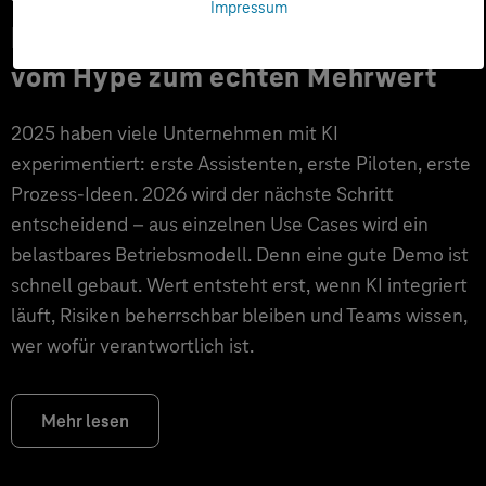
Impressum
KI-Trends 2026: Digitalisierung
vom Hype zum echten Mehrwert
2025 haben viele Unternehmen mit KI
experimentiert: erste Assistenten, erste Piloten, erste
Prozess-Ideen. 2026 wird der nächste Schritt
entscheidend – aus einzelnen Use Cases wird ein
belastbares Betriebsmodell. Denn eine gute Demo ist
schnell gebaut. Wert entsteht erst, wenn KI integriert
läuft, Risiken beherrschbar bleiben und Teams wissen,
wer wofür verantwortlich ist.
Mehr lesen