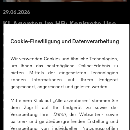
29.06.2026
KI‑Agenten im HR: Konkrete Use
Cases, KPIs und Governance
Cookie-Einwilligung und Datenverarbeitung
entlang der Employee Journey
Wir verwenden Cookies und ähnliche Technologien,
KI‑Agenten im HR sind mehr als Chatbots: Sie
um Ihnen das bestmögliche Online-Erlebnis zu
orchestrieren Prozesse entlang der gesamten
bieten. Mittels der eingesetzten Technologien
Employee Journey und schaffen messbaren Business
können Informationen auf Ihrem Endgerät
Impact. Der Beitrag zeigt konkrete Use Cases,
gespeichert, angereichert und gelesen werden.
relevante KPIs für den Mittelstand sowie
Governance‑Leitplanken zu EU AI Act und DSGVO –
Mit einem Klick auf „Alle akzeptieren“ stimmen Sie
dem Zugriff auf Ihr Endgerät zu sowie der
und liefert ein praxisnahes Priorisierungsframework
Verarbeitung Ihrer
Daten
, der Webseiten- sowie
für HR‑Entscheider*innen.
partner- und geräteübergreifenden Erstellung und
Verarbeitung von individuellen Nutzungsprofilen