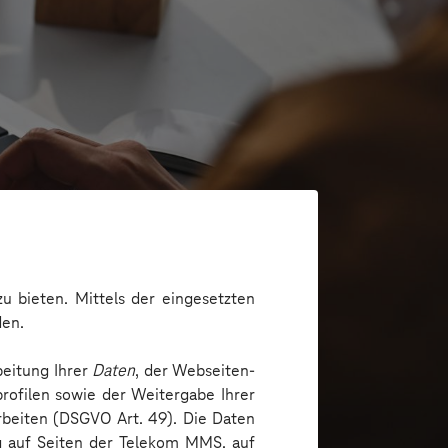
u bieten. Mittels der eingesetzten
den.
beitung Ihrer
Daten
, der Webseiten-
 schaffen
rofilen sowie der Weitergabe Ihrer
arbeiten (DSGVO Art. 49). Die Daten
ng auf Seiten der Telekom MMS, auf