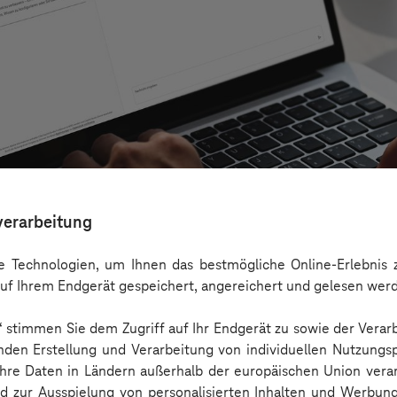
verarbeitung
 Technologien, um Ihnen das bestmögliche Online-Erlebnis z
uf Ihrem Endgerät gespeichert, angereichert und gelesen wer
n“ stimmen Sie dem Zugriff auf Ihr Endgerät zu sowie der Verar
rnehmen über Copilot hinaus echten Mehrwert
nden Erstellung und Verarbeitung von individuellen Nutzungsp
 Ihre Daten in Ländern außerhalb der europäischen Union ver
nd zur Ausspielung von personalisierten Inhalten und Werbu