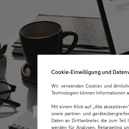
Cookie-Einwilligung und Daten
Wir verwenden Cookies und ähnliche
Technologien können Informationen a
Mit einem Klick auf „Alle akzeptiere
Microsoft KI-Agenten: Wie Unte
sowie partner- und geräteübergreife
Daten an Drittanbieter, die zum Teil
werden für Analysen, Retargeting u