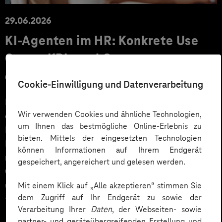
29.06.2026
KI‑Agenten im HR: Konkrete Use
Cases, KPIs und Governance
entlang der Employee Journey
Cookie-Einwilligung und Datenverarbeitung
KI‑Agenten im HR sind mehr als Chatbots: Sie
Wir verwenden Cookies und ähnliche Technologien,
orchestrieren Prozesse entlang der gesamten
um Ihnen das bestmögliche Online-Erlebnis zu
Employee Journey und schaffen messbaren Business
bieten. Mittels der eingesetzten Technologien
Impact. Der Beitrag zeigt konkrete Use Cases,
können Informationen auf Ihrem Endgerät
relevante KPIs für den Mittelstand sowie
gespeichert, angereichert und gelesen werden.
Governance‑Leitplanken zu EU AI Act und DSGVO –
und liefert ein praxisnahes Priorisierungsframework
Mit einem Klick auf „Alle akzeptieren“ stimmen Sie
dem Zugriff auf Ihr Endgerät zu sowie der
für HR‑Entscheider*innen.
Verarbeitung Ihrer
Daten
, der Webseiten- sowie
partner- und geräteübergreifenden Erstellung und