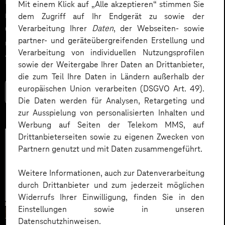
Impact. Der Beitrag zeigt konkrete Use Cases,
Mit einem Klick auf „Alle akzeptieren“ stimmen Sie
relevante KPIs für den Mittelstand sowie
dem Zugriff auf Ihr Endgerät zu sowie der
Governance‑Leitplanken zu EU AI Act und DSGVO –
Verarbeitung Ihrer
Daten
, der Webseiten- sowie
partner- und geräteübergreifenden Erstellung und
und liefert ein praxisnahes Priorisierungsframework
Verarbeitung von individuellen Nutzungsprofilen
für HR‑Entscheider*innen.
sowie der Weitergabe Ihrer Daten an Drittanbieter,
die zum Teil Ihre Daten in Ländern außerhalb der
europäischen Union verarbeiten (DSGVO Art. 49).
Mehr lesen
Die Daten werden für Analysen, Retargeting und
zur Ausspielung von personalisierten Inhalten und
Werbung auf Seiten der Telekom MMS, auf
Drittanbieterseiten sowie zu eigenen Zwecken von
Partnern genutzt und mit Daten zusammengeführt.
Weitere Informationen, auch zur Datenverarbeitung
durch Drittanbieter und zum jederzeit möglichen
Widerrufs Ihrer Einwilligung, finden Sie in den
Einstellungen sowie in unseren
Datenschutzhinweisen.