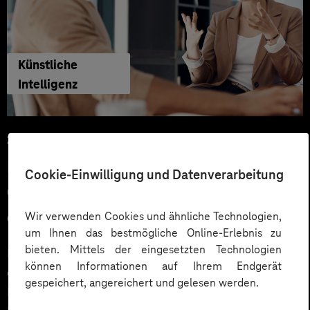
Künstliche
Intelligenz
29.06.2026
KI‑Agenten im HR: Konkrete Use
Cookie-Einwilligung und Datenverarbeitung
Cases, KPIs und Governance
entlang der Employee Journey
Wir verwenden Cookies und ähnliche Technologien,
um Ihnen das bestmögliche Online-Erlebnis zu
bieten. Mittels der eingesetzten Technologien
KI‑Agenten im HR sind mehr als Chatbots: Sie
können Informationen auf Ihrem Endgerät
orchestrieren Prozesse entlang der gesamten
gespeichert, angereichert und gelesen werden.
Employee Journey und schaffen messbaren Business