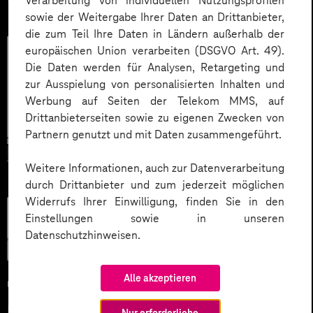
Verarbeitung von individuellen Nutzungsprofilen
sowie der Weitergabe Ihrer Daten an Drittanbieter,
die zum Teil Ihre Daten in Ländern außerhalb der
europäischen Union verarbeiten (DSGVO Art. 49).
Die Daten werden für Analysen, Retargeting und
zur Ausspielung von personalisierten Inhalten und
Werbung auf Seiten der Telekom MMS, auf
Drittanbieterseiten sowie zu eigenen Zwecken von
Partnern genutzt und mit Daten zusammengeführt.
Weitere Informationen, auch zur Datenverarbeitung
durch Drittanbieter und zum jederzeit möglichen
Widerrufs Ihrer Einwilligung, finden Sie in den
Künstliche
Einstellungen sowie in unseren
Intelligenz
Datenschutzhinweisen.
Alle akzeptieren
04.06.2026
Microsoft KI-Agenten: Wie
Nur erforderliche