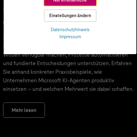
Unternehmen über Copilot hinaus
Einstellungen ändern
echten Mehrwert schaffen
Datenschutzhinweis
Impressum
Microsoft 365 Copilot ist für viele Unternehmen der
Einstieg in KI. Der nächste Schritt sind KI-Agenten, die
Wissen verfügbar machen, Prozesse automatisieren
und fundierte Entscheidungen unterstützen. Erfahren
Sie anhand konkreter Praxisbeispiele, wie
Unternehmen Microsoft KI-Agenten produktiv
einsetzen – und welchen Mehrwert sie dabei schaffen.
Mehr lesen