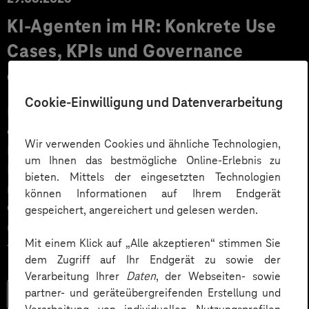
KI‑Agenten im HR: Konkrete Use
Cases, KPIs und Governance
entlang der Employee Journey
Cookie-Einwilligung und Datenverarbeitung
KI‑Agenten im HR sind mehr als Chatbots: Sie
orchestrieren Prozesse entlang der gesamten
Wir verwenden Cookies und ähnliche Technologien,
Employee Journey und schaffen messbaren Business
um Ihnen das bestmögliche Online-Erlebnis zu
Impact. Der Beitrag zeigt konkrete Use Cases,
bieten. Mittels der eingesetzten Technologien
relevante KPIs für den Mittelstand sowie
können Informationen auf Ihrem Endgerät
Governance‑Leitplanken zu EU AI Act und DSGVO –
gespeichert, angereichert und gelesen werden.
und liefert ein praxisnahes Priorisierungsframework
Mit einem Klick auf „Alle akzeptieren“ stimmen Sie
für HR‑Entscheider*innen.
dem Zugriff auf Ihr Endgerät zu sowie der
Verarbeitung Ihrer
Daten
, der Webseiten- sowie
partner- und geräteübergreifenden Erstellung und
Mehr lesen