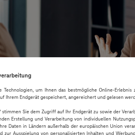
verarbeitung
 Technologien, um Ihnen das bestmögliche Online-Erlebnis z
uf Ihrem Endgerät gespeichert, angereichert und gelesen wer
n“ stimmen Sie dem Zugriff auf Ihr Endgerät zu sowie der Verar
 Cases, KPIs und Governance entlang der Emp
nden Erstellung und Verarbeitung von individuellen Nutzungsp
 Ihre Daten in Ländern außerhalb der europäischen Union ver
nd zur Ausspielung von personalisierten Inhalten und Werbu