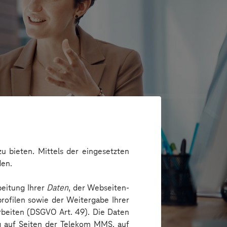
u bieten. Mittels der eingesetzten
den.
beitung Ihrer
Daten
, der Webseiten-
loyee Journey
rofilen sowie der Weitergabe Ihrer
arbeiten (DSGVO Art. 49). Die Daten
ng auf Seiten der Telekom MMS, auf