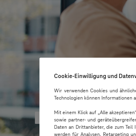
Cookie-Einwilligung und Daten
Wir verwenden Cookies und ähnliche
Technologien können Informationen a
Mit einem Klick auf „Alle akzeptiere
KI‑Agenten im HR: Konkrete Use
sowie partner- und geräteübergreife
Daten an Drittanbieter, die zum Teil
werden für Analysen, Retargeting u