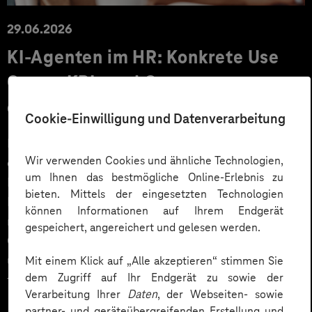
29.06.2026
KI‑Agenten im HR: Konkrete Use
Cases, KPIs und Governance
entlang der Employee Journey
Cookie-Einwilligung und Datenverarbeitung
KI‑Agenten im HR sind mehr als Chatbots: Sie
Wir verwenden Cookies und ähnliche Technologien,
orchestrieren Prozesse entlang der gesamten
um Ihnen das bestmögliche Online-Erlebnis zu
Employee Journey und schaffen messbaren Business
bieten. Mittels der eingesetzten Technologien
Impact. Der Beitrag zeigt konkrete Use Cases,
können Informationen auf Ihrem Endgerät
relevante KPIs für den Mittelstand sowie
gespeichert, angereichert und gelesen werden.
Governance‑Leitplanken zu EU AI Act und DSGVO –
und liefert ein praxisnahes Priorisierungsframework
Mit einem Klick auf „Alle akzeptieren“ stimmen Sie
dem Zugriff auf Ihr Endgerät zu sowie der
für HR‑Entscheider*innen.
Verarbeitung Ihrer
Daten
, der Webseiten- sowie
partner- und geräteübergreifenden Erstellung und