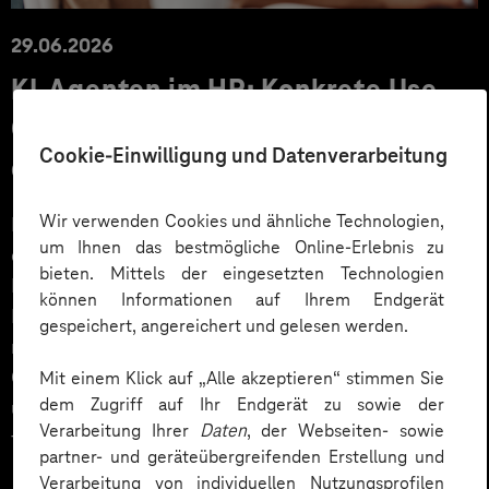
29.06.2026
KI‑Agenten im HR: Konkrete Use
Cases, KPIs und Governance
Cookie-Einwilligung und Datenverarbeitung
entlang der Employee Journey
Wir verwenden Cookies und ähnliche Technologien,
KI‑Agenten im HR sind mehr als Chatbots: Sie
um Ihnen das bestmögliche Online-Erlebnis zu
orchestrieren Prozesse entlang der gesamten
bieten. Mittels der eingesetzten Technologien
Employee Journey und schaffen messbaren Business
können Informationen auf Ihrem Endgerät
Impact. Der Beitrag zeigt konkrete Use Cases,
gespeichert, angereichert und gelesen werden.
relevante KPIs für den Mittelstand sowie
Governance‑Leitplanken zu EU AI Act und DSGVO –
Mit einem Klick auf „Alle akzeptieren“ stimmen Sie
dem Zugriff auf Ihr Endgerät zu sowie der
und liefert ein praxisnahes Priorisierungsframework
Verarbeitung Ihrer
Daten
, der Webseiten- sowie
für HR‑Entscheider*innen.
partner- und geräteübergreifenden Erstellung und
Verarbeitung von individuellen Nutzungsprofilen