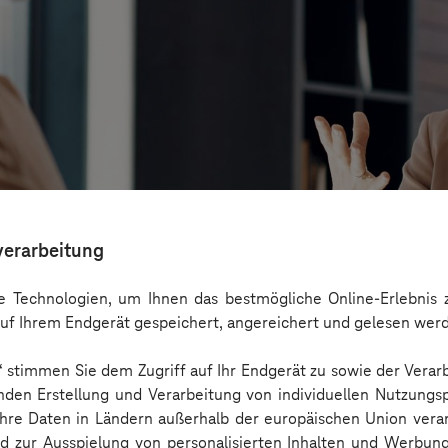
verarbeitung
 Technologien, um Ihnen das bestmögliche Online-Erlebnis z
uf Ihrem Endgerät gespeichert, angereichert und gelesen wer
n“ stimmen Sie dem Zugriff auf Ihr Endgerät zu sowie der Verar
 Cases, KPIs und Governance entlang der Emp
nden Erstellung und Verarbeitung von individuellen Nutzungsp
 Ihre Daten in Ländern außerhalb der europäischen Union ver
nd zur Ausspielung von personalisierten Inhalten und Werbu