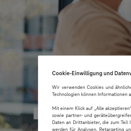
Cookie-Einwilligung und Daten
Wir verwenden Cookies und ähnliche
Technologien können Informationen a
Mit einem Klick auf „Alle akzeptiere
KI‑Agenten im HR: Konkrete Use
sowie partner- und geräteübergreife
Daten an Drittanbieter, die zum Teil
werden für Analysen, Retargeting u