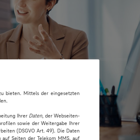
u bieten. Mittels der eingesetzten
den.
beitung Ihrer
Daten
, der Webseiten-
loyee Journey
rofilen sowie der Weitergabe Ihrer
arbeiten (DSGVO Art. 49). Die Daten
ng auf Seiten der Telekom MMS, auf