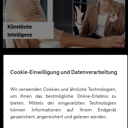
Künstliche
Intelligenz
29.06.2026
KI‑Agenten im HR: Konkrete Use
Cookie-Einwilligung und Datenverarbeitung
Cases, KPIs und Governance
entlang der Employee Journey
Wir verwenden Cookies und ähnliche Technologien,
um Ihnen das bestmögliche Online-Erlebnis zu
bieten. Mittels der eingesetzten Technologien
KI‑Agenten im HR sind mehr als Chatbots: Sie
können Informationen auf Ihrem Endgerät
orchestrieren Prozesse entlang der gesamten
gespeichert, angereichert und gelesen werden.
Employee Journey und schaffen messbaren Business