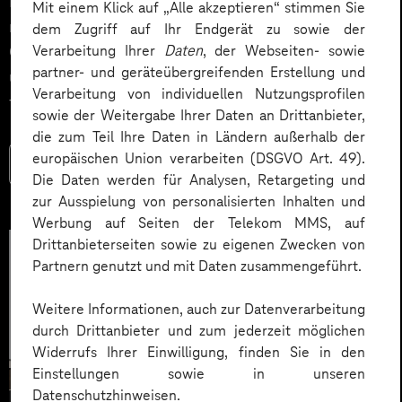
Impact. Der Beitrag zeigt konkrete Use Cases,
Mit einem Klick auf „Alle akzeptieren“ stimmen Sie
relevante KPIs für den Mittelstand sowie
dem Zugriff auf Ihr Endgerät zu sowie der
Governance‑Leitplanken zu EU AI Act und DSGVO –
Verarbeitung Ihrer
Daten
, der Webseiten- sowie
partner- und geräteübergreifenden Erstellung und
und liefert ein praxisnahes Priorisierungsframework
Verarbeitung von individuellen Nutzungsprofilen
für HR‑Entscheider*innen.
sowie der Weitergabe Ihrer Daten an Drittanbieter,
die zum Teil Ihre Daten in Ländern außerhalb der
europäischen Union verarbeiten (DSGVO Art. 49).
Mehr lesen
Die Daten werden für Analysen, Retargeting und
zur Ausspielung von personalisierten Inhalten und
Werbung auf Seiten der Telekom MMS, auf
Drittanbieterseiten sowie zu eigenen Zwecken von
Partnern genutzt und mit Daten zusammengeführt.
Weitere Informationen, auch zur Datenverarbeitung
durch Drittanbieter und zum jederzeit möglichen
Widerrufs Ihrer Einwilligung, finden Sie in den
Einstellungen sowie in unseren
Datenschutzhinweisen.