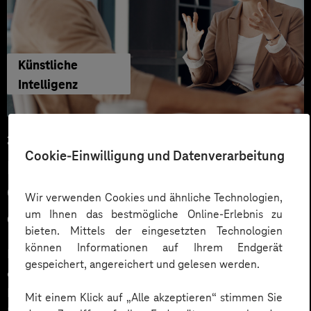
Künstliche
Intelligenz
29.06.2026
Cookie-Einwilligung und Datenverarbeitung
KI‑Agenten im HR: Konkrete Use
Cases, KPIs und Governance
Wir verwenden Cookies und ähnliche Technologien,
um Ihnen das bestmögliche Online-Erlebnis zu
entlang der Employee Journey
bieten. Mittels der eingesetzten Technologien
können Informationen auf Ihrem Endgerät
KI‑Agenten im HR sind mehr als Chatbots: Sie
gespeichert, angereichert und gelesen werden.
orchestrieren Prozesse entlang der gesamten
Employee Journey und schaffen messbaren Business
Mit einem Klick auf „Alle akzeptieren“ stimmen Sie