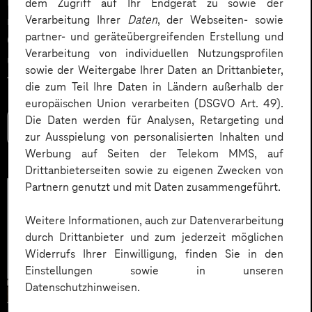
Impact. Der Beitrag zeigt konkrete Use Cases,
dem Zugriff auf Ihr Endgerät zu sowie der
Verarbeitung Ihrer
Daten
, der Webseiten- sowie
relevante KPIs für den Mittelstand sowie
partner- und geräteübergreifenden Erstellung und
Governance‑Leitplanken zu EU AI Act und DSGVO –
Verarbeitung von individuellen Nutzungsprofilen
und liefert ein praxisnahes Priorisierungsframework
sowie der Weitergabe Ihrer Daten an Drittanbieter,
für HR‑Entscheider*innen.
die zum Teil Ihre Daten in Ländern außerhalb der
europäischen Union verarbeiten (DSGVO Art. 49).
Die Daten werden für Analysen, Retargeting und
Mehr lesen
zur Ausspielung von personalisierten Inhalten und
Werbung auf Seiten der Telekom MMS, auf
Drittanbieterseiten sowie zu eigenen Zwecken von
Partnern genutzt und mit Daten zusammengeführt.
Weitere Informationen, auch zur Datenverarbeitung
durch Drittanbieter und zum jederzeit möglichen
Widerrufs Ihrer Einwilligung, finden Sie in den
Einstellungen sowie in unseren
Datenschutzhinweisen.