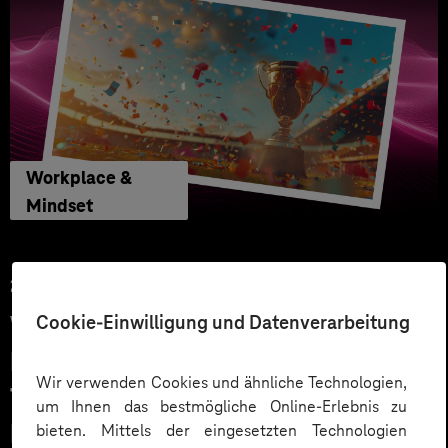
Workplace &
Mindset
27.05.2026
Cookie-Einwilligung und Datenverarbeitung
WM Tippspiel macht
Mitarbeitende zu Fans: Mehr
Wir verwenden Cookies und ähnliche Technologien,
Teamspirit und Engagement im
um Ihnen das bestmögliche Online-Erlebnis zu
Intranet
bieten. Mittels der eingesetzten Technologien