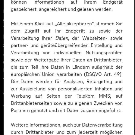
können Informationen auf Ihrem Endgerät
gespeichert, angereichert und gelesen werden.
Die Fußball-Weltmeisterschaft 2026 wird eines der
größten Sportereignisse der Welt. Erstmals findet das
Mit einem Klick auf „Alle akzeptieren“ stimmen Sie
Turnier in drei Gastgeberländern – USA, Kanada und
dem Zugriff auf Ihr Endgerät zu sowie der
Mexiko – statt und bringt Menschen weltweit
Verarbeitung Ihrer
Daten
, der Webseiten- sowie
zusammen. Unternehmen können diese
partner- und geräteübergreifenden Erstellung und
Verarbeitung von individuellen Nutzungsprofilen
Aufmerksamkeit gezielt nutzen, um Mitarbeitende
sowie der Weitergabe Ihrer Daten an Drittanbieter,
über ein WM Tippspiel im Intranet oder in der
die zum Teil Ihre Daten in Ländern außerhalb der
Mitarbeitenden-App spielerisch miteinander zu
europäischen Union verarbeiten (DSGVO Art. 49).
vernetzen und den Teamspirit zu stärken.
Die Daten werden für Analysen, Retargeting und
zur Ausspielung von personalisierten Inhalten und
Werbung auf Seiten der Telekom MMS, auf
Mehr lesen
Drittanbieterseiten sowie zu eigenen Zwecken von
Partnern genutzt und mit Daten zusammengeführt.
Weitere Informationen, auch zur Datenverarbeitung
durch Drittanbieter und zum jederzeit möglichen