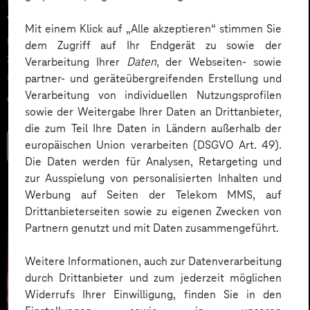
Einstieg in KI. Der nächste Schritt sind KI-Agenten, die
Wissen verfügbar machen, Prozesse automatisieren
Mit einem Klick auf „Alle akzeptieren“ stimmen Sie
und fundierte Entscheidungen unterstützen. Erfahren
dem Zugriff auf Ihr Endgerät zu sowie der
Sie anhand konkreter Praxisbeispiele, wie
Verarbeitung Ihrer
Daten
, der Webseiten- sowie
Unternehmen Microsoft KI-Agenten produktiv
partner- und geräteübergreifenden Erstellung und
Verarbeitung von individuellen Nutzungsprofilen
einsetzen – und welchen Mehrwert sie dabei schaffen.
sowie der Weitergabe Ihrer Daten an Drittanbieter,
die zum Teil Ihre Daten in Ländern außerhalb der
europäischen Union verarbeiten (DSGVO Art. 49).
Mehr lesen
Die Daten werden für Analysen, Retargeting und
zur Ausspielung von personalisierten Inhalten und
Werbung auf Seiten der Telekom MMS, auf
Drittanbieterseiten sowie zu eigenen Zwecken von
Partnern genutzt und mit Daten zusammengeführt.
Weitere Informationen, auch zur Datenverarbeitung
durch Drittanbieter und zum jederzeit möglichen
Widerrufs Ihrer Einwilligung, finden Sie in den