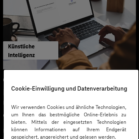
Künstliche
Intelligenz
04.06.2026
Cookie-Einwilligung und Datenverarbeitung
Microsoft KI-Agenten: Wie
Unternehmen über Copilot hinaus
Wir verwenden Cookies und ähnliche Technologien,
echten Mehrwert schaffen
um Ihnen das bestmögliche Online-Erlebnis zu
bieten. Mittels der eingesetzten Technologien
können Informationen auf Ihrem Endgerät
Microsoft 365 Copilot ist für viele Unternehmen der
gespeichert, angereichert und gelesen werden.