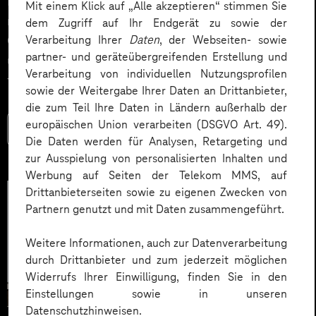
Impact. Der Beitrag zeigt konkrete Use Cases,
Mit einem Klick auf „Alle akzeptieren“ stimmen Sie
relevante KPIs für den Mittelstand sowie
dem Zugriff auf Ihr Endgerät zu sowie der
Governance‑Leitplanken zu EU AI Act und DSGVO –
Verarbeitung Ihrer
Daten
, der Webseiten- sowie
partner- und geräteübergreifenden Erstellung und
und liefert ein praxisnahes Priorisierungsframework
Verarbeitung von individuellen Nutzungsprofilen
für HR‑Entscheider*innen.
sowie der Weitergabe Ihrer Daten an Drittanbieter,
die zum Teil Ihre Daten in Ländern außerhalb der
europäischen Union verarbeiten (DSGVO Art. 49).
Mehr lesen
Die Daten werden für Analysen, Retargeting und
zur Ausspielung von personalisierten Inhalten und
Werbung auf Seiten der Telekom MMS, auf
Drittanbieterseiten sowie zu eigenen Zwecken von
Partnern genutzt und mit Daten zusammengeführt.
Weitere Informationen, auch zur Datenverarbeitung
durch Drittanbieter und zum jederzeit möglichen
Widerrufs Ihrer Einwilligung, finden Sie in den
Einstellungen sowie in unseren
Datenschutzhinweisen.