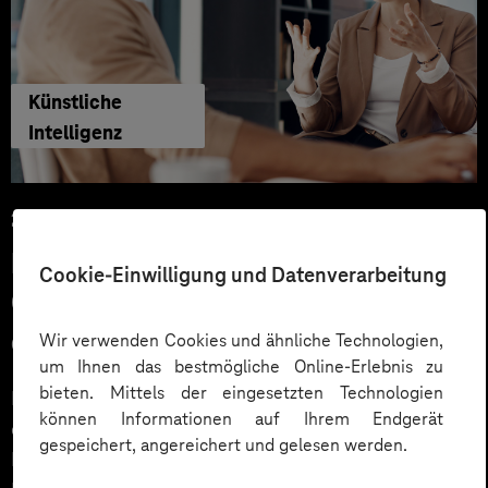
Künstliche
Intelligenz
29.06.2026
KI‑Agenten im HR: Konkrete Use
Cookie-Einwilligung und Datenverarbeitung
Cases, KPIs und Governance
entlang der Employee Journey
Wir verwenden Cookies und ähnliche Technologien,
um Ihnen das bestmögliche Online-Erlebnis zu
bieten. Mittels der eingesetzten Technologien
KI‑Agenten im HR sind mehr als Chatbots: Sie
können Informationen auf Ihrem Endgerät
orchestrieren Prozesse entlang der gesamten
gespeichert, angereichert und gelesen werden.
Employee Journey und schaffen messbaren Business