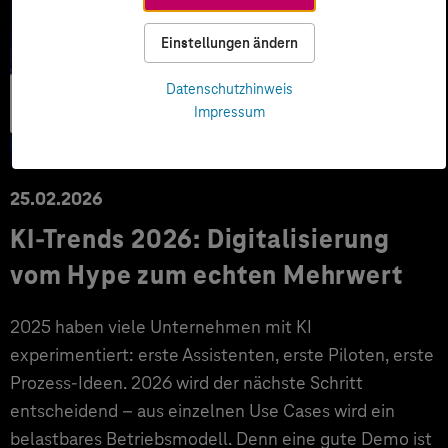
Einstellungen ändern
Künstliche
Datenschutzhinweis
Impressum
Intelligenz
25.02.2026
KI-Trends 2026: Digitalisierung
vom Hype zum echten Mehrwert
2025 haben viele Unternehmen mit KI
experimentiert: erste Assistenten, erste Piloten, erste
Prozess-Ideen. 2026 wird der nächste Schritt
entscheidend – aus einzelnen Use Cases wird ein
belastbares Betriebsmodell. Denn eine gute Demo ist