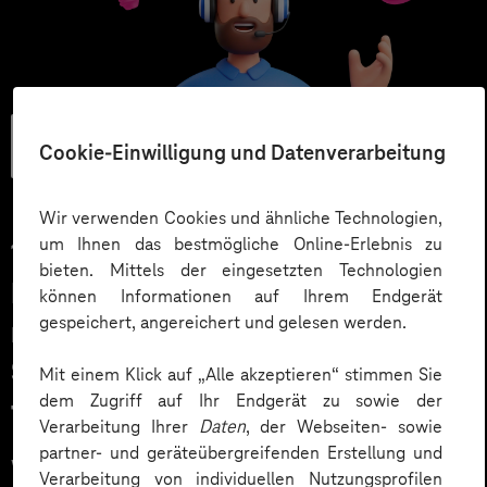
Künstliche
Cookie-Einwilligung und Datenverarbeitung
Intelligenz
Wir verwenden Cookies und ähnliche Technologien,
um Ihnen das bestmögliche Online-Erlebnis zu
17.04.2026
bieten. Mittels der eingesetzten Technologien
Intelligente Automatisierung mit
können Informationen auf Ihrem Endgerät
gespeichert, angereichert und gelesen werden.
n8n Workflows: Wie Multi-Agent-
Systeme Geschäftsprozesse
Mit einem Klick auf „Alle akzeptieren“ stimmen Sie
dem Zugriff auf Ihr Endgerät zu sowie der
transformieren
Verarbeitung Ihrer
Daten
, der Webseiten- sowie
partner- und geräteübergreifenden Erstellung und
Workflow-Automation mit KI-Agenten (AI Agents) ist
Verarbeitung von individuellen Nutzungsprofilen