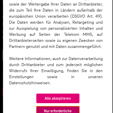
längst kein Zukunftsthema mehr, sondern entwickelt
sowie der Weitergabe Ihrer Daten an Drittanbieter,
sich zum Standardwerkzeug moderner Unternehmen,
die zum Teil Ihre Daten in Ländern außerhalb der
europäischen Union verarbeiten (DSGVO Art. 49).
um Skalierungsdruck, Fachkräftemangel und
Die Daten werden für Analysen, Retargeting und
steigende Compliance- und DSGVO-Anforderungen
zur Ausspielung von personalisierten Inhalten und
zu bewältigen – etwa durch Marketing Automation
Werbung auf Seiten der Telekom MMS, auf
und intelligente Workflows.
Drittanbieterseiten sowie zu eigenen Zwecken von
Partnern genutzt und mit Daten zusammengeführt.
Mehr lesen
Weitere Informationen, auch zur Datenverarbeitung
durch Drittanbieter und zum jederzeit möglichen
Widerrufs Ihrer Einwilligung, finden Sie in den
Einstellungen sowie in unseren
Datenschutzhinweisen.
Alle akzeptieren
Nur erforderliche