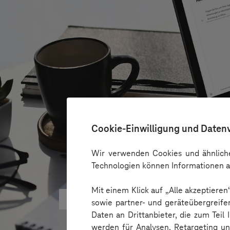
Cookie-Einwilligung und Daten
Wir verwenden Cookies und ähnliche
Technologien können Informationen a
Mit einem Klick auf „Alle akzeptiere
Microsoft KI-Agenten: Wie Unte
sowie partner- und geräteübergreife
Daten an Drittanbieter, die zum Teil
werden für Analysen, Retargeting u