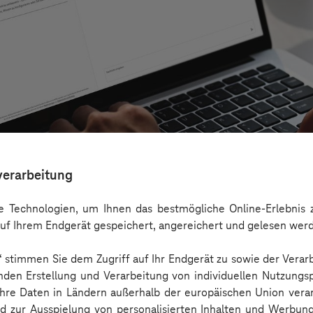
verarbeitung
 Technologien, um Ihnen das bestmögliche Online-Erlebnis z
uf Ihrem Endgerät gespeichert, angereichert und gelesen wer
n“ stimmen Sie dem Zugriff auf Ihr Endgerät zu sowie der Verar
rnehmen über Copilot hinaus echten Mehrwert
nden Erstellung und Verarbeitung von individuellen Nutzungsp
 Ihre Daten in Ländern außerhalb der europäischen Union ver
nd zur Ausspielung von personalisierten Inhalten und Werbu