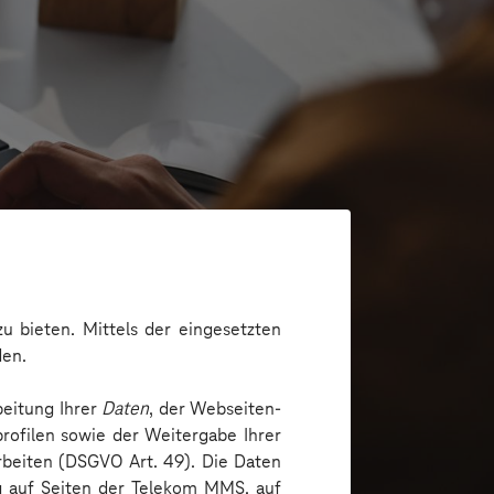
u bieten. Mittels der eingesetzten
den.
beitung Ihrer
Daten
, der Webseiten-
 schaffen
rofilen sowie der Weitergabe Ihrer
arbeiten (DSGVO Art. 49). Die Daten
ng auf Seiten der Telekom MMS, auf