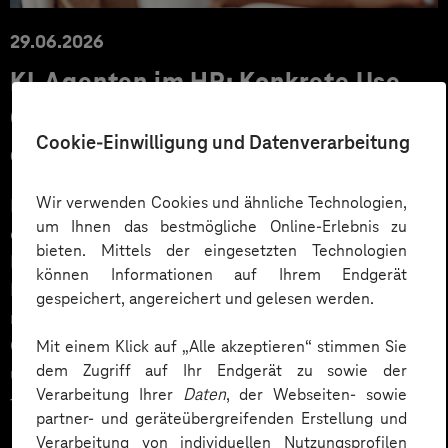
29.06.2026
KI‑Agenten im HR: Konkrete Use
Cases, KPIs und Governance
Cookie-Einwilligung und Datenverarbeitung
entlang der Employee Journey
Wir verwenden Cookies und ähnliche Technologien,
KI‑Agenten im HR sind mehr als Chatbots: Sie
um Ihnen das bestmögliche Online-Erlebnis zu
orchestrieren Prozesse entlang der gesamten
bieten. Mittels der eingesetzten Technologien
Employee Journey und schaffen messbaren Business
können Informationen auf Ihrem Endgerät
Impact. Der Beitrag zeigt konkrete Use Cases,
gespeichert, angereichert und gelesen werden.
relevante KPIs für den Mittelstand sowie
Governance‑Leitplanken zu EU AI Act und DSGVO –
Mit einem Klick auf „Alle akzeptieren“ stimmen Sie
dem Zugriff auf Ihr Endgerät zu sowie der
und liefert ein praxisnahes Priorisierungsframework
Verarbeitung Ihrer
Daten
, der Webseiten- sowie
für HR‑Entscheider*innen.
partner- und geräteübergreifenden Erstellung und
Verarbeitung von individuellen Nutzungsprofilen