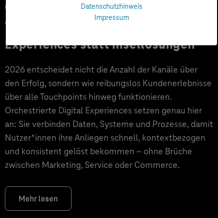
05.02.2026
Datenschutzhinweis
Impressum
Trend 2026: Orchestrierte Digital
Experiences statt Insellösungen
2026 entscheidet nicht die Anzahl der Kanäle über
den Erfolg, sondern wie reibungslos Kundenerlebnisse
über alle Touchpoints hinweg funktionieren.
Orchestrierte Digital Experiences setzen genau hier
an: Sie verbinden Daten, Systeme und Prozesse, damit
Nutzer*innen ihre Anliegen schnell, kontextbezogen
und konsistent gelöst bekommen – ohne Brüche
zwischen Marketing, Service oder Commerce.
Mehr lesen