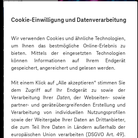
Intelligenz
Cookie-Einwilligung und Datenverarbeitung
25.02.2026
KI-Trends 2026: Digitalisierung
Wir verwenden Cookies und ähnliche Technologien,
um Ihnen das bestmögliche Online-Erlebnis zu
vom Hype zum echten Mehrwert
bieten. Mittels der eingesetzten Technologien
können Informationen auf Ihrem Endgerät
2025 haben viele Unternehmen mit KI
gespeichert, angereichert und gelesen werden.
experimentiert: erste Assistenten, erste Piloten, erste
Mit einem Klick auf „Alle akzeptieren“ stimmen Sie
Prozess-Ideen. 2026 wird der nächste Schritt
dem Zugriff auf Ihr Endgerät zu sowie der
entscheidend – aus einzelnen Use Cases wird ein
Verarbeitung Ihrer
Daten
, der Webseiten- sowie
belastbares Betriebsmodell. Denn eine gute Demo ist
partner- und geräteübergreifenden Erstellung und
schnell gebaut. Wert entsteht erst, wenn KI integriert
Verarbeitung von individuellen Nutzungsprofilen
läuft, Risiken beherrschbar bleiben und Teams wissen,
sowie der Weitergabe Ihrer Daten an Drittanbieter,
wer wofür verantwortlich ist.
die zum Teil Ihre Daten in Ländern außerhalb der
europäischen Union verarbeiten (DSGVO Art. 49).