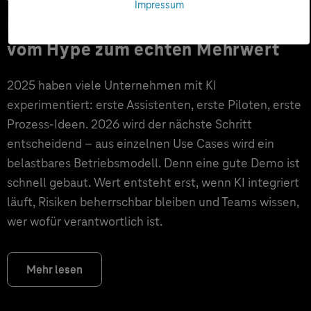
Impressum
KI-Trends 2026: Digitalisierung
vom Hype zum echten Mehrwert
2025 haben viele Unternehmen mit KI
experimentiert: erste Assistenten, erste Piloten, erste
Prozess-Ideen. 2026 wird der nächste Schritt
entscheidend – aus einzelnen Use Cases wird ein
belastbares Betriebsmodell. Denn eine gute Demo ist
schnell gebaut. Wert entsteht erst, wenn KI integriert
läuft, Risiken beherrschbar bleiben und Teams wissen,
wer wofür verantwortlich ist.
Mehr lesen