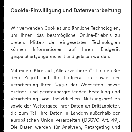
17.04.2026
Cookie-Einwilligung und Datenverarbeitung
Intelligente Automatisierung mit
Wir verwenden Cookies und ähnliche Technologien,
n8n Workflows: Wie Multi-Agent-
um Ihnen das bestmögliche Online-Erlebnis zu
Systeme Geschäftsprozesse
bieten. Mittels der eingesetzten Technologien
können Informationen auf Ihrem Endgerät
transformieren
gespeichert, angereichert und gelesen werden.
Workflow-Automation mit KI-Agenten (AI Agents) ist
Mit einem Klick auf „Alle akzeptieren“ stimmen Sie
längst kein Zukunftsthema mehr, sondern entwickelt
dem Zugriff auf Ihr Endgerät zu sowie der
sich zum Standardwerkzeug moderner Unternehmen,
Verarbeitung Ihrer
Daten
, der Webseiten- sowie
um Skalierungsdruck, Fachkräftemangel und
partner- und geräteübergreifenden Erstellung und
Verarbeitung von individuellen Nutzungsprofilen
steigende Compliance- und DSGVO-Anforderungen
sowie der Weitergabe Ihrer Daten an Drittanbieter,
zu bewältigen – etwa durch Marketing Automation
die zum Teil Ihre Daten in Ländern außerhalb der
und intelligente Workflows.
europäischen Union verarbeiten (DSGVO Art. 49).
Die Daten werden für Analysen, Retargeting und