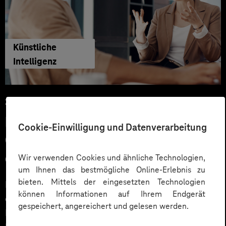
Künstliche
Intelligenz
29.06.2026
KI‑Agenten im HR: Konkrete Use
Cookie-Einwilligung und Datenverarbeitung
Cases, KPIs und Governance
entlang der Employee Journey
Wir verwenden Cookies und ähnliche Technologien,
um Ihnen das bestmögliche Online-Erlebnis zu
bieten. Mittels der eingesetzten Technologien
KI‑Agenten im HR sind mehr als Chatbots: Sie
können Informationen auf Ihrem Endgerät
orchestrieren Prozesse entlang der gesamten
gespeichert, angereichert und gelesen werden.
Employee Journey und schaffen messbaren Business