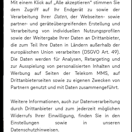
Impact. Der Beitrag zeigt konkrete Use Cases,
Mit einem Klick auf „Alle akzeptieren“ stimmen Sie
relevante KPIs für den Mittelstand sowie
dem Zugriff auf Ihr Endgerät zu sowie der
Governance‑Leitplanken zu EU AI Act und DSGVO –
Verarbeitung Ihrer
Daten
, der Webseiten- sowie
partner- und geräteübergreifenden Erstellung und
und liefert ein praxisnahes Priorisierungsframework
Verarbeitung von individuellen Nutzungsprofilen
für HR‑Entscheider*innen.
sowie der Weitergabe Ihrer Daten an Drittanbieter,
die zum Teil Ihre Daten in Ländern außerhalb der
europäischen Union verarbeiten (DSGVO Art. 49).
Mehr lesen
Die Daten werden für Analysen, Retargeting und
zur Ausspielung von personalisierten Inhalten und
Werbung auf Seiten der Telekom MMS, auf
Drittanbieterseiten sowie zu eigenen Zwecken von
Partnern genutzt und mit Daten zusammengeführt.
Weitere Informationen, auch zur Datenverarbeitung
durch Drittanbieter und zum jederzeit möglichen
Widerrufs Ihrer Einwilligung, finden Sie in den
Einstellungen sowie in unseren
Datenschutzhinweisen.