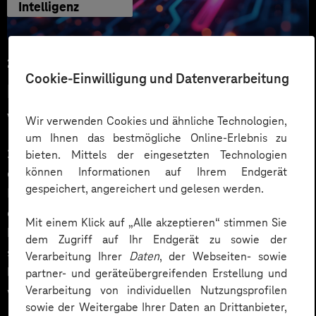
Intelligenz
25.02.2026
Cookie-Einwilligung und Datenverarbeitung
KI-Trends 2026: Digitalisierung
vom Hype zum echten Mehrwert
Wir verwenden Cookies und ähnliche Technologien,
um Ihnen das bestmögliche Online-Erlebnis zu
2025 haben viele Unternehmen mit KI
bieten. Mittels der eingesetzten Technologien
können Informationen auf Ihrem Endgerät
experimentiert: erste Assistenten, erste Piloten, erste
gespeichert, angereichert und gelesen werden.
Prozess-Ideen. 2026 wird der nächste Schritt
entscheidend – aus einzelnen Use Cases wird ein
Mit einem Klick auf „Alle akzeptieren“ stimmen Sie
belastbares Betriebsmodell. Denn eine gute Demo ist
dem Zugriff auf Ihr Endgerät zu sowie der
schnell gebaut. Wert entsteht erst, wenn KI integriert
Verarbeitung Ihrer
Daten
, der Webseiten- sowie
läuft, Risiken beherrschbar bleiben und Teams wissen,
partner- und geräteübergreifenden Erstellung und
Verarbeitung von individuellen Nutzungsprofilen
wer wofür verantwortlich ist.
sowie der Weitergabe Ihrer Daten an Drittanbieter,