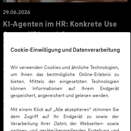
29.06.2026
KI‑Agenten im HR: Konkrete Use
Cases, KPIs und Governance
entlang der Employee Journey
Cookie-Einwilligung und Datenverarbeitung
KI‑Agenten im HR sind mehr als Chatbots: Sie
Wir verwenden Cookies und ähnliche Technologien,
orchestrieren Prozesse entlang der gesamten
um Ihnen das bestmögliche Online-Erlebnis zu
Employee Journey und schaffen messbaren Business
bieten. Mittels der eingesetzten Technologien
Impact. Der Beitrag zeigt konkrete Use Cases,
können Informationen auf Ihrem Endgerät
relevante KPIs für den Mittelstand sowie
gespeichert, angereichert und gelesen werden.
Governance‑Leitplanken zu EU AI Act und DSGVO –
und liefert ein praxisnahes Priorisierungsframework
Mit einem Klick auf „Alle akzeptieren“ stimmen Sie
dem Zugriff auf Ihr Endgerät zu sowie der
für HR‑Entscheider*innen.
Verarbeitung Ihrer
Daten
, der Webseiten- sowie
partner- und geräteübergreifenden Erstellung und