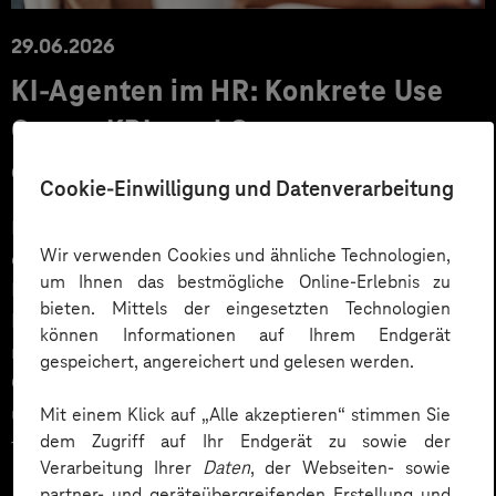
29.06.2026
KI‑Agenten im HR: Konkrete Use
Cases, KPIs und Governance
entlang der Employee Journey
Cookie-Einwilligung und Datenverarbeitung
KI‑Agenten im HR sind mehr als Chatbots: Sie
Wir verwenden Cookies und ähnliche Technologien,
orchestrieren Prozesse entlang der gesamten
um Ihnen das bestmögliche Online-Erlebnis zu
Employee Journey und schaffen messbaren Business
bieten. Mittels der eingesetzten Technologien
Impact. Der Beitrag zeigt konkrete Use Cases,
können Informationen auf Ihrem Endgerät
relevante KPIs für den Mittelstand sowie
gespeichert, angereichert und gelesen werden.
Governance‑Leitplanken zu EU AI Act und DSGVO –
und liefert ein praxisnahes Priorisierungsframework
Mit einem Klick auf „Alle akzeptieren“ stimmen Sie
dem Zugriff auf Ihr Endgerät zu sowie der
für HR‑Entscheider*innen.
Verarbeitung Ihrer
Daten
, der Webseiten- sowie
partner- und geräteübergreifenden Erstellung und