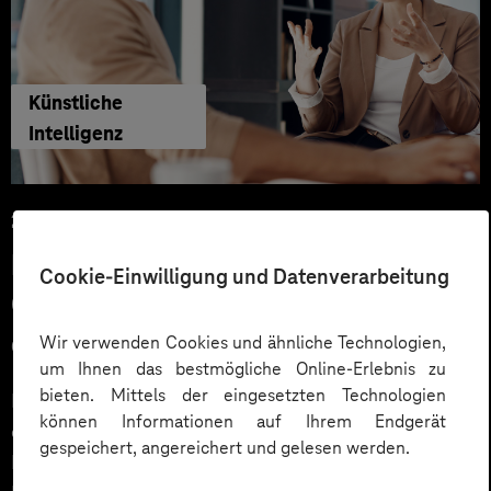
Künstliche
Intelligenz
29.06.2026
KI‑Agenten im HR: Konkrete Use
Cookie-Einwilligung und Datenverarbeitung
Cases, KPIs und Governance
entlang der Employee Journey
Wir verwenden Cookies und ähnliche Technologien,
um Ihnen das bestmögliche Online-Erlebnis zu
bieten. Mittels der eingesetzten Technologien
KI‑Agenten im HR sind mehr als Chatbots: Sie
können Informationen auf Ihrem Endgerät
orchestrieren Prozesse entlang der gesamten
gespeichert, angereichert und gelesen werden.
Employee Journey und schaffen messbaren Business