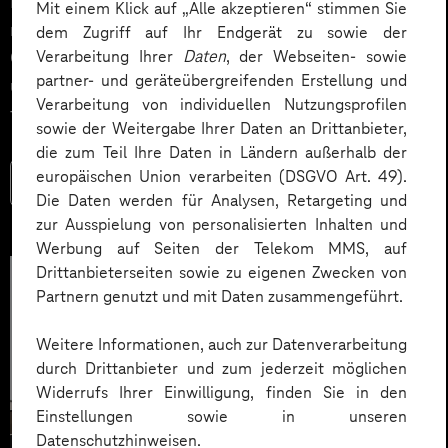
Impact. Der Beitrag zeigt konkrete Use Cases,
Mit einem Klick auf „Alle akzeptieren“ stimmen Sie
relevante KPIs für den Mittelstand sowie
dem Zugriff auf Ihr Endgerät zu sowie der
Governance‑Leitplanken zu EU AI Act und DSGVO –
Verarbeitung Ihrer
Daten
, der Webseiten- sowie
partner- und geräteübergreifenden Erstellung und
und liefert ein praxisnahes Priorisierungsframework
Verarbeitung von individuellen Nutzungsprofilen
für HR‑Entscheider*innen.
sowie der Weitergabe Ihrer Daten an Drittanbieter,
die zum Teil Ihre Daten in Ländern außerhalb der
europäischen Union verarbeiten (DSGVO Art. 49).
Mehr lesen
Die Daten werden für Analysen, Retargeting und
zur Ausspielung von personalisierten Inhalten und
Werbung auf Seiten der Telekom MMS, auf
Drittanbieterseiten sowie zu eigenen Zwecken von
Partnern genutzt und mit Daten zusammengeführt.
Weitere Informationen, auch zur Datenverarbeitung
durch Drittanbieter und zum jederzeit möglichen
Widerrufs Ihrer Einwilligung, finden Sie in den
Einstellungen sowie in unseren
Datenschutzhinweisen.