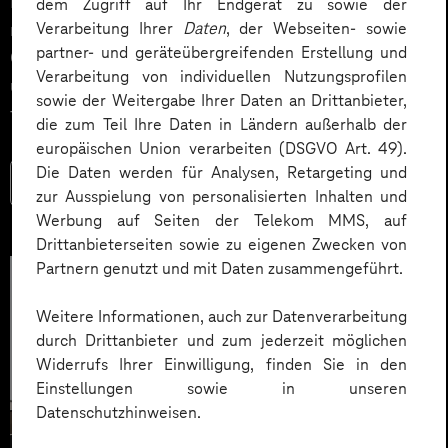
Impact. Der Beitrag zeigt konkrete Use Cases,
dem Zugriff auf Ihr Endgerät zu sowie der
Verarbeitung Ihrer
Daten
, der Webseiten- sowie
relevante KPIs für den Mittelstand sowie
partner- und geräteübergreifenden Erstellung und
Governance‑Leitplanken zu EU AI Act und DSGVO –
Verarbeitung von individuellen Nutzungsprofilen
und liefert ein praxisnahes Priorisierungsframework
sowie der Weitergabe Ihrer Daten an Drittanbieter,
für HR‑Entscheider*innen.
die zum Teil Ihre Daten in Ländern außerhalb der
europäischen Union verarbeiten (DSGVO Art. 49).
Die Daten werden für Analysen, Retargeting und
Mehr lesen
zur Ausspielung von personalisierten Inhalten und
Werbung auf Seiten der Telekom MMS, auf
Drittanbieterseiten sowie zu eigenen Zwecken von
Partnern genutzt und mit Daten zusammengeführt.
Weitere Informationen, auch zur Datenverarbeitung
durch Drittanbieter und zum jederzeit möglichen
Widerrufs Ihrer Einwilligung, finden Sie in den
Einstellungen sowie in unseren
Datenschutzhinweisen.