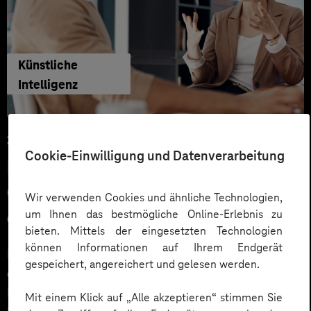
Künstliche
Intelligenz
29.06.2026
Cookie-Einwilligung und Datenverarbeitung
KI‑Agenten im HR: Konkrete Use
Cases, KPIs und Governance
Wir verwenden Cookies und ähnliche Technologien,
um Ihnen das bestmögliche Online-Erlebnis zu
entlang der Employee Journey
bieten. Mittels der eingesetzten Technologien
können Informationen auf Ihrem Endgerät
KI‑Agenten im HR sind mehr als Chatbots: Sie
gespeichert, angereichert und gelesen werden.
orchestrieren Prozesse entlang der gesamten
Employee Journey und schaffen messbaren Business
Mit einem Klick auf „Alle akzeptieren“ stimmen Sie