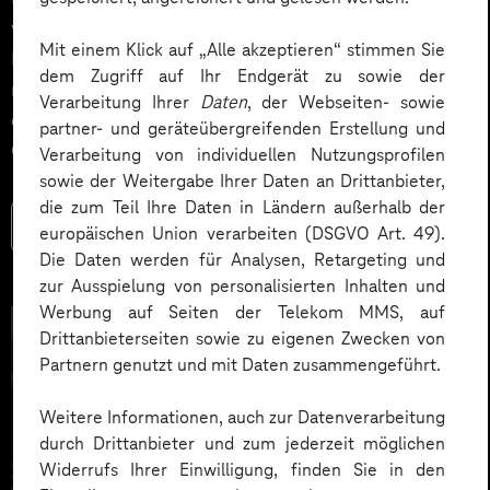
verstehen und mitgestalten. Gerade bei der
Mit einem Klick auf „Alle akzeptieren“ stimmen Sie
Einführung von künstlicher Intelligenz zeigt sich, dass
dem Zugriff auf Ihr Endgerät zu sowie der
nicht die Technik über Erfolg oder Misserfolg
Verarbeitung Ihrer
Daten
, der Webseiten- sowie
entscheidet, sondern die Veränderungskompetenz der
partner- und geräteübergreifenden Erstellung und
Organisation.
Verarbeitung von individuellen Nutzungsprofilen
sowie der Weitergabe Ihrer Daten an Drittanbieter,
die zum Teil Ihre Daten in Ländern außerhalb der
Mehr lesen
europäischen Union verarbeiten (DSGVO Art. 49).
Die Daten werden für Analysen, Retargeting und
zur Ausspielung von personalisierten Inhalten und
Werbung auf Seiten der Telekom MMS, auf
Drittanbieterseiten sowie zu eigenen Zwecken von
Partnern genutzt und mit Daten zusammengeführt.
Weitere Informationen, auch zur Datenverarbeitung
durch Drittanbieter und zum jederzeit möglichen
Widerrufs Ihrer Einwilligung, finden Sie in den