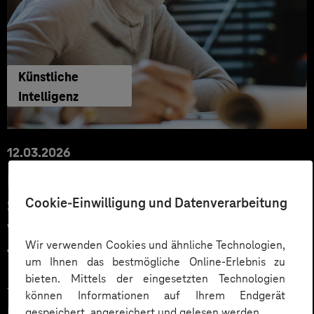
Künstliche
Intelligenz
12.03.2026
KI-Wandel erfolgreich meistern –
Cookie-Einwilligung und Datenverarbeitung
So stärken Sie die
Veränderungskompetenz Ihrer
Wir verwenden Cookies und ähnliche Technologien,
Teams
um Ihnen das bestmögliche Online-Erlebnis zu
bieten. Mittels der eingesetzten Technologien
Technologie allein macht noch keine Transformation.
können Informationen auf Ihrem Endgerät
Entscheidend ist, wie Menschen Veränderung erleben,
gespeichert, angereichert und gelesen werden.