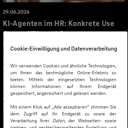
29.06.2026
KI‑Agenten im HR: Konkrete Use
Cases, KPIs und Governance
entlang der Employee Journey
Cookie-Einwilligung und Datenverarbeitung
KI‑Agenten im HR sind mehr als Chatbots: Sie
Wir verwenden Cookies und ähnliche Technologien,
orchestrieren Prozesse entlang der gesamten
um Ihnen das bestmögliche Online-Erlebnis zu
Employee Journey und schaffen messbaren Business
bieten. Mittels der eingesetzten Technologien
Impact. Der Beitrag zeigt konkrete Use Cases,
können Informationen auf Ihrem Endgerät
relevante KPIs für den Mittelstand sowie
gespeichert, angereichert und gelesen werden.
Governance‑Leitplanken zu EU AI Act und DSGVO –
und liefert ein praxisnahes Priorisierungsframework
Mit einem Klick auf „Alle akzeptieren“ stimmen Sie
dem Zugriff auf Ihr Endgerät zu sowie der
für HR‑Entscheider*innen.
Verarbeitung Ihrer
Daten
, der Webseiten- sowie
partner- und geräteübergreifenden Erstellung und