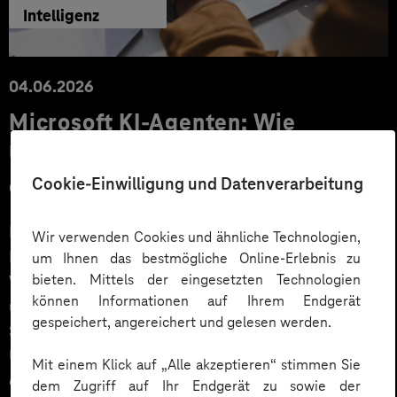
Intelligenz
04.06.2026
Microsoft KI-Agenten: Wie
Unternehmen über Copilot hinaus
echten Mehrwert schaffen
Cookie-Einwilligung und Datenverarbeitung
Microsoft 365 Copilot ist für viele Unternehmen der
Wir verwenden Cookies und ähnliche Technologien,
Einstieg in KI. Der nächste Schritt sind KI-Agenten, die
um Ihnen das bestmögliche Online-Erlebnis zu
bieten. Mittels der eingesetzten Technologien
Wissen verfügbar machen, Prozesse automatisieren
können Informationen auf Ihrem Endgerät
und fundierte Entscheidungen unterstützen. Erfahren
gespeichert, angereichert und gelesen werden.
Sie anhand konkreter Praxisbeispiele, wie
Unternehmen Microsoft KI-Agenten produktiv
Mit einem Klick auf „Alle akzeptieren“ stimmen Sie
einsetzen – und welchen Mehrwert sie dabei schaffen.
dem Zugriff auf Ihr Endgerät zu sowie der