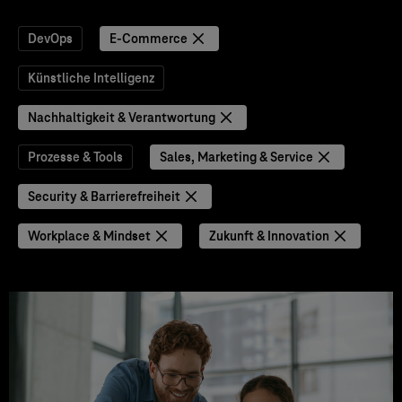
DevOps
E-Commerce
Künstliche Intelligenz
Nachhaltigkeit & Verantwortung
Prozesse & Tools
Sales, Marketing & Service
Security & Barrierefreiheit
Workplace & Mindset
Zukunft & Innovation