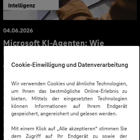
Intelligenz
04.06.2026
Microsoft KI-Agenten: Wie
Unternehmen über Copilot hinaus
echten Mehrwert schaffen
Cookie-Einwilligung und Datenverarbeitung
Microsoft 365 Copilot ist für viele Unternehmen der
Wir verwenden Cookies und ähnliche Technologien,
Einstieg in KI. Der nächste Schritt sind KI-Agenten, die
um Ihnen das bestmögliche Online-Erlebnis zu
bieten. Mittels der eingesetzten Technologien
Wissen verfügbar machen, Prozesse automatisieren
können Informationen auf Ihrem Endgerät
und fundierte Entscheidungen unterstützen. Erfahren
gespeichert, angereichert und gelesen werden.
Sie anhand konkreter Praxisbeispiele, wie
Unternehmen Microsoft KI-Agenten produktiv
Mit einem Klick auf „Alle akzeptieren“ stimmen Sie
einsetzen – und welchen Mehrwert sie dabei schaffen.
dem Zugriff auf Ihr Endgerät zu sowie der