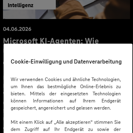
Intelligenz
04.06.2026
Microsoft KI-Agenten: Wie
Unternehmen über Copilot hinaus
echten Mehrwert schaffen
Cookie-Einwilligung und Datenverarbeitung
Microsoft 365 Copilot ist für viele Unternehmen der
Wir verwenden Cookies und ähnliche Technologien,
Einstieg in KI. Der nächste Schritt sind KI-Agenten, die
um Ihnen das bestmögliche Online-Erlebnis zu
bieten. Mittels der eingesetzten Technologien
Wissen verfügbar machen, Prozesse automatisieren
können Informationen auf Ihrem Endgerät
und fundierte Entscheidungen unterstützen. Erfahren
gespeichert, angereichert und gelesen werden.
Sie anhand konkreter Praxisbeispiele, wie
Unternehmen Microsoft KI-Agenten produktiv
Mit einem Klick auf „Alle akzeptieren“ stimmen Sie
einsetzen – und welchen Mehrwert sie dabei schaffen.
dem Zugriff auf Ihr Endgerät zu sowie der