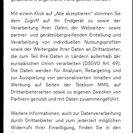
Einstieg in KI. Der nächste Schritt sind KI-Agenten, die
Wissen verfügbar machen, Prozesse automatisieren
Mit einem Klick auf „Alle akzeptieren“ stimmen Sie
und fundierte Entscheidungen unterstützen. Erfahren
dem Zugriff auf Ihr Endgerät zu sowie der
Sie anhand konkreter Praxisbeispiele, wie
Verarbeitung Ihrer
Daten
, der Webseiten- sowie
Unternehmen Microsoft KI-Agenten produktiv
partner- und geräteübergreifenden Erstellung und
einsetzen – und welchen Mehrwert sie dabei schaffen.
Verarbeitung von individuellen Nutzungsprofilen
sowie der Weitergabe Ihrer Daten an Drittanbieter,
die zum Teil Ihre Daten in Ländern außerhalb der
Mehr lesen
europäischen Union verarbeiten (DSGVO Art. 49).
Die Daten werden für Analysen, Retargeting und
zur Ausspielung von personalisierten Inhalten und
Werbung auf Seiten der Telekom MMS, auf
Drittanbieterseiten sowie zu eigenen Zwecken von
Partnern genutzt und mit Daten zusammengeführt.
Weitere Informationen, auch zur Datenverarbeitung
durch Drittanbieter und zum jederzeit möglichen
Widerrufs Ihrer Einwilligung, finden Sie in den