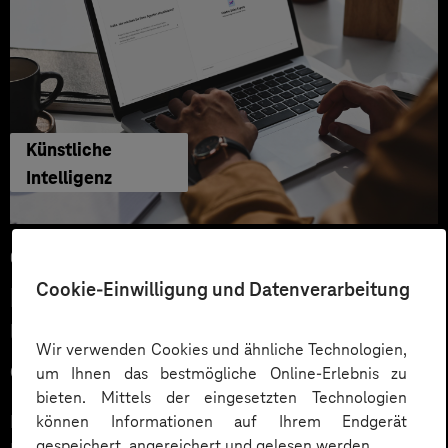
Künstliche
Intelligenz
04.06.2026
Cookie-Einwilligung und Datenverarbeitung
Microsoft KI-Agenten: Wie
Unternehmen über Copilot hinaus
Wir verwenden Cookies und ähnliche Technologien,
echten Mehrwert schaffen
um Ihnen das bestmögliche Online-Erlebnis zu
bieten. Mittels der eingesetzten Technologien
Microsoft 365 Copilot ist für viele Unternehmen der
können Informationen auf Ihrem Endgerät
gespeichert, angereichert und gelesen werden.