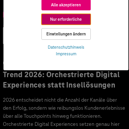
Alle akzeptieren
Nur erforderliche
Künstliche
Einstellungen ändern
Intelligenz
Datenschutzhinweis
Impressum
05.02.2026
Trend 2026: Orchestrierte Digital
Experiences statt Insellösungen
2026 entscheidet nicht die Anzahl der Kanäle über
den Erfolg, sondern wie reibungslos Kundenerlebnisse
über alle Touchpoints hinweg funktionieren.
Orchestrierte Digital Experiences setzen genau hier