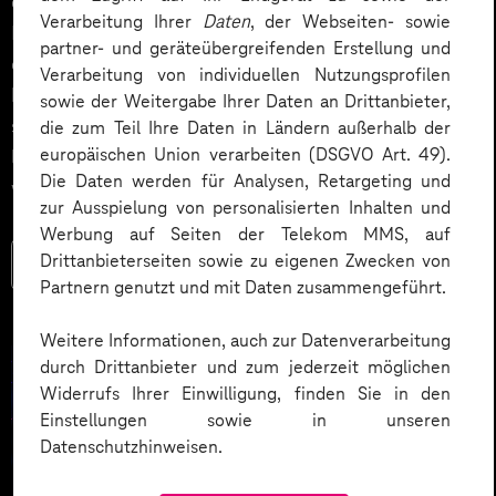
experimentiert: erste Assistenten, erste Piloten, erste
Verarbeitung Ihrer
Daten
, der Webseiten- sowie
Prozess-Ideen. 2026 wird der nächste Schritt
partner- und geräteübergreifenden Erstellung und
entscheidend – aus einzelnen Use Cases wird ein
Verarbeitung von individuellen Nutzungsprofilen
belastbares Betriebsmodell. Denn eine gute Demo ist
sowie der Weitergabe Ihrer Daten an Drittanbieter,
schnell gebaut. Wert entsteht erst, wenn KI integriert
die zum Teil Ihre Daten in Ländern außerhalb der
europäischen Union verarbeiten (DSGVO Art. 49).
läuft, Risiken beherrschbar bleiben und Teams wissen,
Die Daten werden für Analysen, Retargeting und
wer wofür verantwortlich ist.
zur Ausspielung von personalisierten Inhalten und
Werbung auf Seiten der Telekom MMS, auf
Drittanbieterseiten sowie zu eigenen Zwecken von
Mehr lesen
Partnern genutzt und mit Daten zusammengeführt.
Weitere Informationen, auch zur Datenverarbeitung
durch Drittanbieter und zum jederzeit möglichen
Widerrufs Ihrer Einwilligung, finden Sie in den
Einstellungen sowie in unseren
Datenschutzhinweisen.