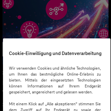
Künstliche
Intelligenz
Cookie-Einwilligung und Datenverarbeitung
Wir verwenden Cookies und ähnliche Technologien,
25.02.2026
um Ihnen das bestmögliche Online-Erlebnis zu
bieten. Mittels der eingesetzten Technologien
KI-Trends 2026: Digitalisierung
können Informationen auf Ihrem Endgerät
vom Hype zum echten Mehrwert
gespeichert, angereichert und gelesen werden.
Mit einem Klick auf „Alle akzeptieren“ stimmen Sie
2025 haben viele Unternehmen mit KI
dem Zugriff auf Ihr Endgerät zu sowie der