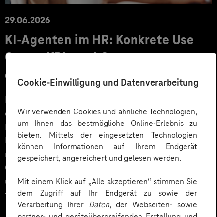
29.06.2026
KI‑Agenten im HR: Konkrete Use
Cases, KPIs und Governance
entlang der Employee Journey
Cookie-Einwilligung und Datenverarbeitung
KI‑Agenten im HR sind mehr als Chatbots: Sie
Wir verwenden Cookies und ähnliche Technologien,
orchestrieren Prozesse entlang der gesamten
um Ihnen das bestmögliche Online-Erlebnis zu
Employee Journey und schaffen messbaren Business
bieten. Mittels der eingesetzten Technologien
Impact. Der Beitrag zeigt konkrete Use Cases,
können Informationen auf Ihrem Endgerät
relevante KPIs für den Mittelstand sowie
gespeichert, angereichert und gelesen werden.
Governance‑Leitplanken zu EU AI Act und DSGVO –
und liefert ein praxisnahes Priorisierungsframework
Mit einem Klick auf „Alle akzeptieren“ stimmen Sie
dem Zugriff auf Ihr Endgerät zu sowie der
für HR‑Entscheider*innen.
Verarbeitung Ihrer
Daten
, der Webseiten- sowie
partner- und geräteübergreifenden Erstellung und