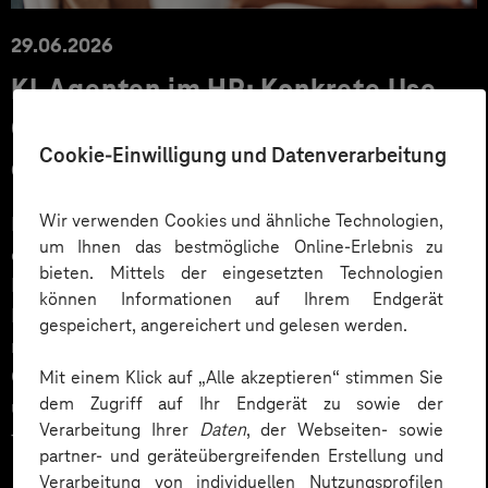
29.06.2026
KI‑Agenten im HR: Konkrete Use
Cases, KPIs und Governance
Cookie-Einwilligung und Datenverarbeitung
entlang der Employee Journey
Wir verwenden Cookies und ähnliche Technologien,
KI‑Agenten im HR sind mehr als Chatbots: Sie
um Ihnen das bestmögliche Online-Erlebnis zu
orchestrieren Prozesse entlang der gesamten
bieten. Mittels der eingesetzten Technologien
Employee Journey und schaffen messbaren Business
können Informationen auf Ihrem Endgerät
Impact. Der Beitrag zeigt konkrete Use Cases,
gespeichert, angereichert und gelesen werden.
relevante KPIs für den Mittelstand sowie
Governance‑Leitplanken zu EU AI Act und DSGVO –
Mit einem Klick auf „Alle akzeptieren“ stimmen Sie
dem Zugriff auf Ihr Endgerät zu sowie der
und liefert ein praxisnahes Priorisierungsframework
Verarbeitung Ihrer
Daten
, der Webseiten- sowie
für HR‑Entscheider*innen.
partner- und geräteübergreifenden Erstellung und
Verarbeitung von individuellen Nutzungsprofilen