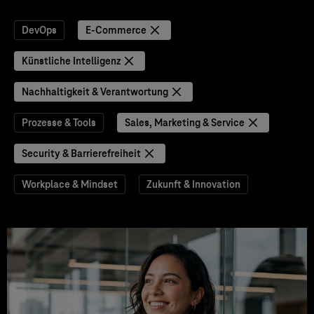
DevOps
E-Commerce
Künstliche Intelligenz
Nachhaltigkeit & Verantwortung
Prozesse & Tools
Sales, Marketing & Service
Security & Barrierefreiheit
Workplace & Mindset
Zukunft & Innovation