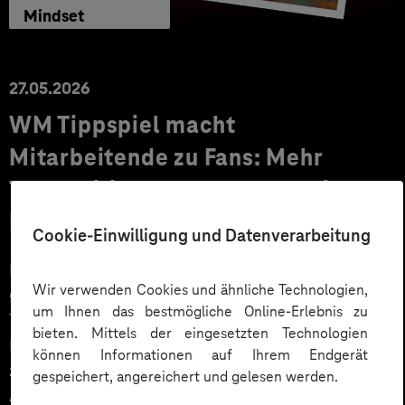
Mindset
27.05.2026
WM Tippspiel macht
Mitarbeitende zu Fans: Mehr
Teamspirit und Engagement im
Intranet
Cookie-Einwilligung und Datenverarbeitung
Die Fußball-Weltmeisterschaft 2026 wird eines der
Wir verwenden Cookies und ähnliche Technologien,
größten Sportereignisse der Welt. Erstmals findet das
um Ihnen das bestmögliche Online-Erlebnis zu
Turnier in drei Gastgeberländern – USA, Kanada und
bieten. Mittels der eingesetzten Technologien
Mexiko – statt und bringt Menschen weltweit
können Informationen auf Ihrem Endgerät
zusammen. Unternehmen können diese
gespeichert, angereichert und gelesen werden.
Aufmerksamkeit gezielt nutzen, um Mitarbeitende