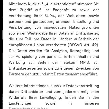
über ein WM Tippspiel im Intranet oder in der
Mit einem Klick auf „Alle akzeptieren“ stimmen Sie
dem Zugriff auf Ihr Endgerät zu sowie der
Mitarbeitenden-App spielerisch miteinander zu
Verarbeitung Ihrer
Daten
, der Webseiten- sowie
vernetzen und den Teamspirit zu stärken.
partner- und geräteübergreifenden Erstellung und
Verarbeitung von individuellen Nutzungsprofilen
sowie der Weitergabe Ihrer Daten an Drittanbieter,
Mehr lesen
die zum Teil Ihre Daten in Ländern außerhalb der
europäischen Union verarbeiten (DSGVO Art. 49).
Die Daten werden für Analysen, Retargeting und
zur Ausspielung von personalisierten Inhalten und
Werbung auf Seiten der Telekom MMS, auf
Drittanbieterseiten sowie zu eigenen Zwecken von
Partnern genutzt und mit Daten zusammengeführt.
Weitere Informationen, auch zur Datenverarbeitung
durch Drittanbieter und zum jederzeit möglichen
Widerrufs Ihrer Einwilligung, finden Sie in den
Einstellungen sowie in unseren