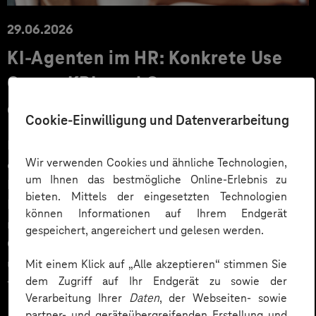
29.06.2026
KI‑Agenten im HR: Konkrete Use
Cases, KPIs und Governance
entlang der Employee Journey
Cookie-Einwilligung und Datenverarbeitung
KI‑Agenten im HR sind mehr als Chatbots: Sie
Wir verwenden Cookies und ähnliche Technologien,
orchestrieren Prozesse entlang der gesamten
um Ihnen das bestmögliche Online-Erlebnis zu
Employee Journey und schaffen messbaren Business
bieten. Mittels der eingesetzten Technologien
Impact. Der Beitrag zeigt konkrete Use Cases,
können Informationen auf Ihrem Endgerät
relevante KPIs für den Mittelstand sowie
gespeichert, angereichert und gelesen werden.
Governance‑Leitplanken zu EU AI Act und DSGVO –
und liefert ein praxisnahes Priorisierungsframework
Mit einem Klick auf „Alle akzeptieren“ stimmen Sie
dem Zugriff auf Ihr Endgerät zu sowie der
für HR‑Entscheider*innen.
Verarbeitung Ihrer
Daten
, der Webseiten- sowie
partner- und geräteübergreifenden Erstellung und