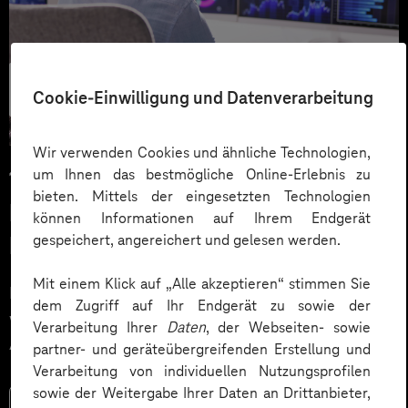
Security &
Cookie-Einwilligung und Datenverarbeitung
Barrierefreiheit
Wir verwenden Cookies und ähnliche Technologien,
um Ihnen das bestmögliche Online-Erlebnis zu
15.07.2025
bieten. Mittels der eingesetzten Technologien
NIS2 Umsetzung: Technik, Tools &
können Informationen auf Ihrem Endgerät
gespeichert, angereichert und gelesen werden.
Prozesse für mehr Cybersicherheit
Mit einem Klick auf „Alle akzeptieren“ stimmen Sie
NIS2 Umsetzung: Was Betreiber kritischer Anlagen &
dem Zugriff auf Ihr Endgerät zu sowie der
wichtige Einrichtungen jetzt beachten müssen. Alle
Verarbeitung Ihrer
Daten
, der Webseiten- sowie
Anforderungen, Fristen & Tipps zur Umsetzung.
partner- und geräteübergreifenden Erstellung und
Verarbeitung von individuellen Nutzungsprofilen
sowie der Weitergabe Ihrer Daten an Drittanbieter,
Mehr lesen